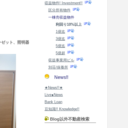
収益物件! Investment!!
区分所有物件
一棟売収益物件
利回り10%以上
1億迄
3億迄
ーゼット、照明器
5億迄
5億超
収益事業用ビル
別荘/保養所
News!!
★News!!★
Live●News
Bank Loan
豆知識!! Knowledge!!
Blog以外不動産検索