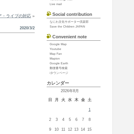
Live mail
Social contribution
ア・ライブの対応
»
なにわ文化サポーター倶楽部
Save the Children JAPAN
2020/3/2
Convenient note
Google Map
Youtube
Map Fan
Mapion
Google Earth
郵便番号検索
iタウンページ
カレンダー
2026年8月
日
月
火
水
木
金
土
1
2
3
4
5
6
7
8
9
10
11
12
13
14
15