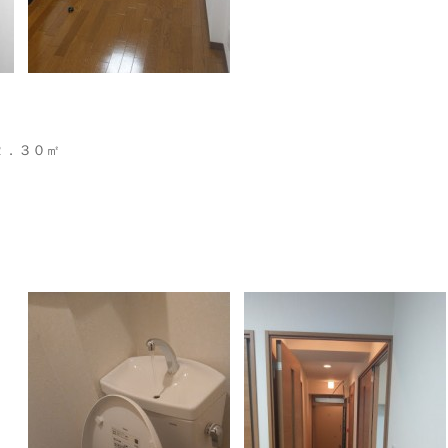
２．３０㎡