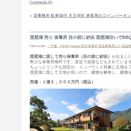
Comments (0)
«
貸事務所 駐車場付 天王寺区 来客用のコインパーキ
琵琶湖 売り 保養所 目の前に砂浜 琵琶湖沿いでBB
Filed under:
一戸建 Family House
,
別荘/保養所
,
収益事業用ビル
,
収益物件
琵琶湖に面して売り保養所（目の前に砂浜）
が出まし
希少な保養所物件です。直近で改装などもされていま
ちょっとリッチな別荘や、インバウンド対象に立地を
琵琶湖に面して立地が良いので、建物を解体し、建物
売価：１億５，０００万円（税込）