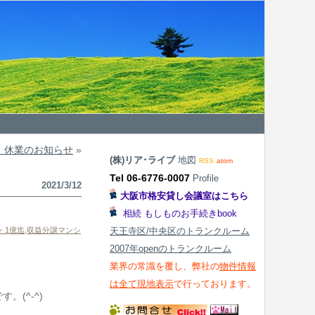
 休業のお知らせ
»
(株)リア･ライブ
地図
RSS
atom
Tel 06-6776-0007
Profile
2021/3/12
大阪市格安貸し会議室はこちら
相続 もしものお手続きbook
 1億迄
,
収益分譲マンシ
天王寺区/中央区のトランクルーム
2007年openのトランクルーム
業界の常識を覆し、弊社の
物件情報
は全て現地表示
で行っております。
(^-^)