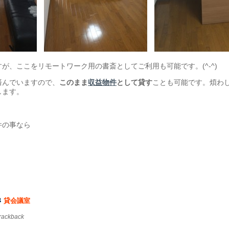
、ここをリモートワーク用の書斎としてご利用も可能です。(^-^)
済んでいますので、
このまま
収益物件
として貸す
ことも可能です。煩わ
します。
件の事なら
貸会議室
trackback