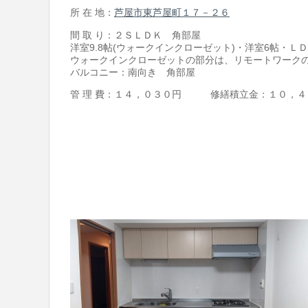
所 在 地：
芦屋市東芦屋町１７－２６
間 取 り：２ＳＬＤＫ 角部屋
洋室9.8帖(ウォークインクローゼット)・洋室6帖・ＬＤ
ウォークインクローゼットの部分は、リモートワークの書
バルコニー：南向き 角部屋
管 理 費：１４，０３０円 修繕積立金：１０，