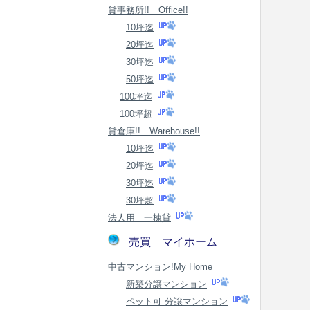
貸事務所!! Office!!
10坪迄
20坪迄
30坪迄
50坪迄
100坪迄
100坪超
貸倉庫!! Warehouse!!
10坪迄
20坪迄
30坪迄
30坪超
法人用 一棟貸
売買 マイホーム
中古マンション!My Home
新築分譲マンション
ペット可 分譲マンション