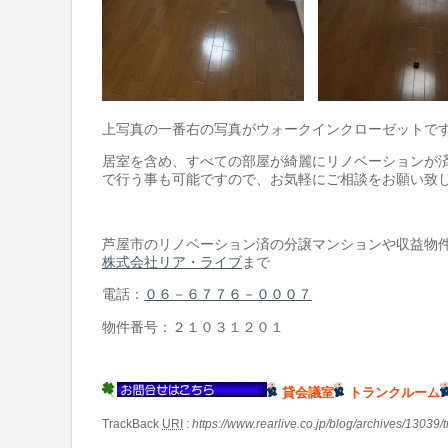
上写真の一番右の写真がウォークインクローゼットですが
居室を含め、すべての部屋が綺麗にリノベーションが
で行う事も可能ですので、お気軽にご相談をお願い致
芦屋市のリノベーション済の分譲マンションや収益物
株式会社リア・ライブ
まで
電話：
０６－６７７６－０００７
物件番号：２１０３１２０１
貸会議室
トランクルーム
TrackBack
URI
:
https://www.rearlive.co.jp/blog/archives/13039/