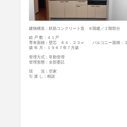
建物構造：鉄筋コンクリート造 ８階建／２階部分
総 戸 数：４１戸
専有面積：壁芯 ６４．２３㎡ バルコニー面積：
築 年 月：１９６７年７月築
管理方式：常勤管理
管理形態：全部委託
現 況：空家
引 渡 し：相談