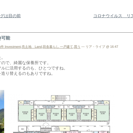
ングは目の前
コロナウイルス リ
Q可能
 Investment
,
売土地 Land
,
田舎暮らし 一戸建て
,
買う
— リア・ライブ @ 16:47
た。
すので、綺麗な保養所です。
フルに活用するのも、ひとつですね。
を造り替えるのもありですね。