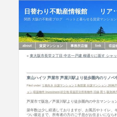
日替わり不動産情報館 リア･
関西 大阪の不動産ブログ ペットと暮らせる賃貸マンションから収
about
link
賃貸マンション
事務所店舗
収益
«
東大阪市長堂２丁目 中古一戸建 柳通りに面す シャ
東山ハイツ 芦屋市 芦屋川駅より徒歩圏内のリノベ
Filed under:
1,南向き 分譲マンション
,
1,角部屋 分譲マンション
,
JR神
ョン
,
収益物件 Investment
,
好立地 収益区分所有物件
,
沿線
,
買う
,
阪急神
芦屋市で阪急／芦屋川駅より徒歩圏内の中古マンショ
築年数は少し経過しておりますが、お風呂やトイレ、キ
つい最近まで、所有者の方のご子息がお住まいになら