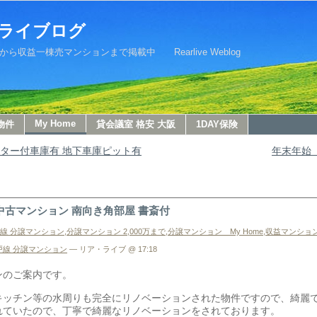
ライブログ
益一棟売マンションまで掲載中 Rearlive Weblog
My Home
物件
貸会議室 格安 大阪
1DAY保険
ッター付車庫有 地下車庫ピット有
年末年始
中古マンション 南向き角部屋 書斎付
戸線 分譲マンション
,
分譲マンション 2,000万まで
,
分譲マンション My Home
,
収益マンション
戸線 分譲マンション
— リア・ライブ @ 17:18
ンのご案内です。
ッチン等の水周りも完全にリノベーションされた物件ですので、綺麗です。
れていたので、丁寧で綺麗なリノベーションをされております。