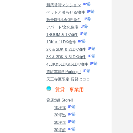
新築賃貸マンション
ペットと暮らせる物件
敷金0円礼金0円物件
アパート/文化住宅
1ROOM & 1K物件
1DK & 1LDK物件
2K & 2DK & 2LDK物件
3K & 3DK & 3LDK物件
4LDK&5LDK&6LDK物件
貸駐車場!! Parking!!
天王寺区限定 賃貸はココ
賃貸 事業用
貸店舗!! Store!!
10坪迄
20坪迄
30坪迄
30坪超