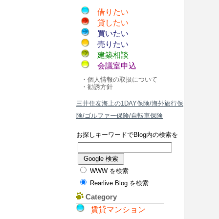
借りたい
貸したい
買いたい
売りたい
建築相談
会議室申込
・個人情報の取扱について
・勧誘方針
三井住友海上の1DAY保険/海外旅行保
険/ゴルファー保険/自転車保険
お探しキーワードでBlog内の検索を
WWW を検索
Rearlive Blog を検索
Category
賃貸マンション