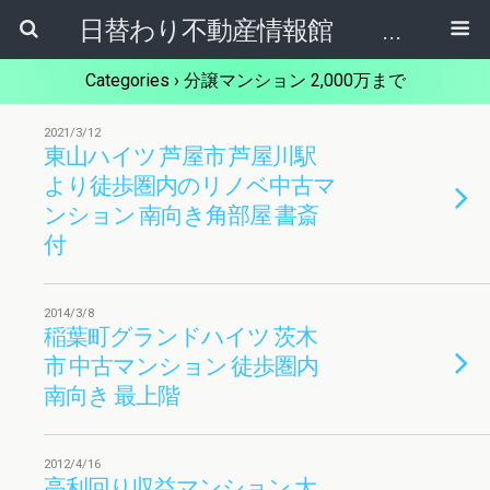
日替わり不動産情報館 リア･ライブログ
Categories ›
分譲マンション 2,000万まで
2021/3/12
東山ハイツ 芦屋市 芦屋川駅
より徒歩圏内のリノベ中古マ
ンション 南向き角部屋 書斎
付
2014/3/8
稲葉町グランドハイツ 茨木
市 中古マンション 徒歩圏内
南向き 最上階
2012/4/16
高利回り収益マンション 大