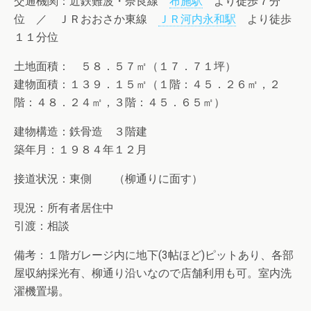
交通機関：近鉄難波・奈良線
布施駅
より徒歩７分
位 ／ ＪＲおおさか東線
ＪＲ河内永和駅
より徒歩
１１分位
土地面積： ５８．５７㎡（１７．７１坪）
建物面積：１３９．１５㎡（１階：４５．２６㎡，２
階：４８．２４㎡，３階：４５．６５㎡）
建物構造：鉄骨造 ３階建
築年月：１９８４年１２月
接道状況：東側 （柳通りに面す）
現況：所有者居住中
引渡：相談
備考：１階ガレージ内に地下(3帖ほど)ピットあり、各部
屋収納採光有、柳通り沿いなので店舗利用も可。室内洗
濯機置場。