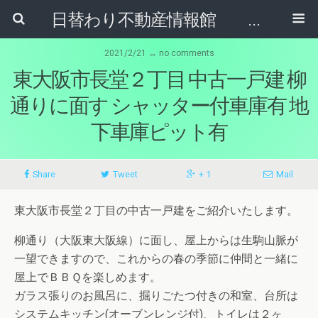
日替わり不動産情報館 リア･ライブログ
2021/2/21 ↔ no comments
東大阪市長堂２丁目 中古一戸建 柳
通りに面す シャッター付車庫有 地
下車庫ピット有
Share
Tweet
+ 1
Mail
東大阪市長堂２丁目の中古一戸建をご紹介いたします。
柳通り（大阪東大阪線）に面し、屋上からは生駒山脈が
一望できますので、これからの春の季節に仲間と一緒に
屋上でＢＢＱを楽しめます。
ガラス張りのお風呂に、掘りごたつ付きの和室、台所は
システムキッチン(オーブンレンジ付)、トイレは２ヶ