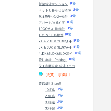
新築賃貸マンション
ペットと暮らせる物件
敷金0円礼金0円物件
アパート/文化住宅
1ROOM & 1K物件
1DK & 1LDK物件
2K & 2DK & 2LDK物件
3K & 3DK & 3LDK物件
4LDK&5LDK&6LDK物件
貸駐車場!! Parking!!
天王寺区限定 賃貸はココ
賃貸 事業用
貸店舗!! Store!!
10坪迄
20坪迄
30坪迄
30坪超