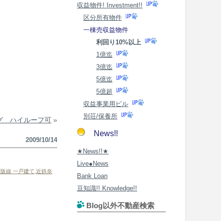
収益物件! Investment!!
区分所有物件
一棟売収益物件
利回り10%以上
1億迄
3億迄
5億迄
5億超
収益事業用ビル
別荘/保養所
グ ハイルーフ可
»
News!!
2009/10/14
★News!!★
Live●News
阪線 一戸建て
,
近鉄奈
Bank Loan
豆知識!! Knowledge!!
Blog以外不動産検索