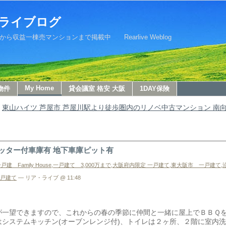
ライブログ
益一棟売マンションまで掲載中 Rearlive Weblog
My Home
物件
貸会議室 格安 大阪
1DAY保険
東山ハイツ 芦屋市 芦屋川駅より徒歩圏内のリノベ中古マンション 南向
ャッター付車庫有 地下車庫ピット有
戸建 Family House
,
一戸建て 3,000万まで
,
大阪府内限定 一戸建て
,
東大阪市 一戸建て
,
一戸建て
— リア・ライブ @ 11:48
。
が一望できますので、これからの春の季節に仲間と一緒に屋上でＢＢＱ
システムキッチン(オーブンレンジ付)、トイレは２ヶ所、２階に室内