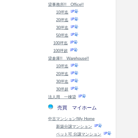
貸事務所!! Office!!
10坪迄
20坪迄
30坪迄
50坪迄
100坪迄
100坪超
貸倉庫!! Warehouse!!
10坪迄
20坪迄
30坪迄
30坪超
法人用 一棟貸
売買 マイホーム
中古マンション!My Home
新築分譲マンション
ペット可 分譲マンション