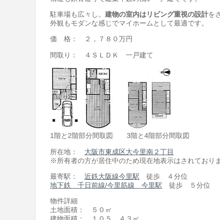
駐車場も広々し。
建物の室内はリビング重視の設計
を
外観もモダンな感じでマイホームとして最適です。
価 格： ２，７８０万円
間取り： ４ＳＬＤＫ 一戸建て
1階と2階部分間取図 3階と4階部分間取図
所在地：
大阪市東成区大今里南２丁目
※所有者の方が居住中のため現在地表示はされており
最寄駅：
近鉄大阪線今里駅
徒歩 ４分位
地下鉄 千日前線/今里筋線 今里駅
徒歩 ５分位
物件詳細
土地面積： ５０㎡
建物面積： １０５．４３㎡