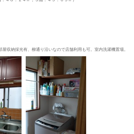
各部屋収納採光有、柳通り沿いなので店舗利用も可。室内洗濯機置場。