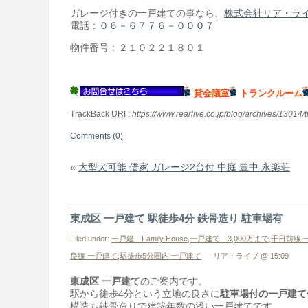
ガレージ付きの一戸建ての事なら、
株式会社リア・ラ
電話：
０６－６７７６－０００７
物件番号：２１０２２１８０１
貸会議室
トランクルーム
TrackBack
URI
:
https://www.rearlive.co.jp/blog/archives/13014/
Comments (0)
«
大型犬可能 借家 ガレージ2台付 中庭 豊中 永楽荘
東成区 一戸建て 駅徒歩4分 鉄骨造り 駐車場有
Filed under:
一戸建 Family House
,
一戸建て 3,000万まで
,
千日前線 
良線 一戸建て
,
駅徒歩5分圏内 一戸建て
— リア・ライブ @ 15:09
東成区 一戸建て
のご案内です。
駅から徒歩4分という立地の良さに
駐車場付の一戸建て
構造も鉄骨造りで建築年数の浅い一戸建てです。