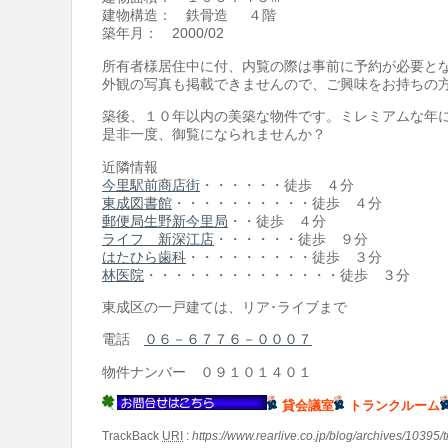
建物構造： 鉄骨造 ４階
築年月： 2000/02
所有者様居住中に付、内覧の際は事前に予約が必要と
外観の写真も掲載できませんので、ご興味をお持ちの
築後、１０年以内の美築な物件です。ミレミアムな年
是非一度、御覧になられませんか？
近隣情報
今里駅前商店街
・・・・・・徒歩 ４分
東成図書館
・・・・・・・・・・徒歩 ４分
郵便局生野新今里局
・・徒歩 ４分
ライフ 新深江店
・・・・・・徒歩 ９分
はたひら歯科
・・・・・・・・・徒歩 ３分
林医院
・・・・・・・・・・・・・・徒歩 ３分
東成区の一戸建ては、リア･ライブまで
電話
０６－６７７６－０００７
物件ナンバー ０９１０１４０１
貸会議室
トランクルーム
TrackBack
URI
:
https://www.rearlive.co.jp/blog/archives/10395/