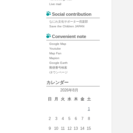
Live mail
Social contribution
なにわ文化サポーター倶楽部
Save the Children JAPAN
Convenient note
Google Map
Youtube
Map Fan
Mapion
Google Earth
郵便番号検索
iタウンページ
カレンダー
2026年8月
日
月
火
水
木
金
土
1
2
3
4
5
6
7
8
9
10
11
12
13
14
15