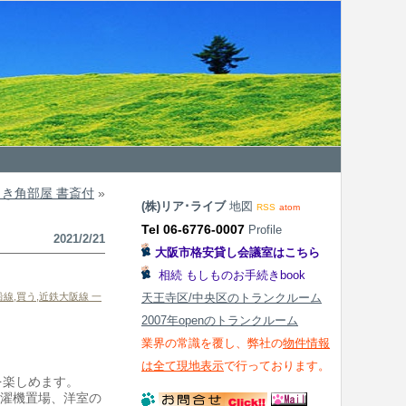
き角部屋 書斎付
»
(株)リア･ライブ
地図
RSS
atom
Tel 06-6776-0007
Profile
2021/2/21
大阪市格安貸し会議室はこちら
相続 もしものお手続きbook
沿線
,
買う
,
近鉄大阪線 一
天王寺区/中央区のトランクルーム
2007年openのトランクルーム
業界の常識を覆し、弊社の
物件情報
は全て現地表示
で行っております。
を楽しめます。
洗濯機置場、洋室の