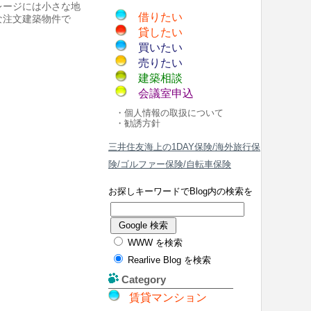
レージには小さな地
借りたい
な注文建築物件で
貸したい
買いたい
売りたい
建築相談
会議室申込
・個人情報の取扱について
・勧誘方針
三井住友海上の1DAY保険/海外旅行保
険/ゴルファー保険/自転車保険
お探しキーワードでBlog内の検索を
WWW を検索
Rearlive Blog を検索
Category
賃貸マンション