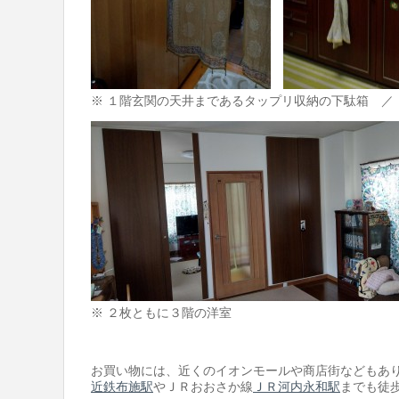
※ １階玄関の天井まであるタップリ収納の下駄箱 ／
※ ２枚ともに３階の洋室
お買い物には、近くのイオンモールや商店街などもあ
近鉄布施駅
やＪＲおおさか線
ＪＲ河内永和駅
までも徒