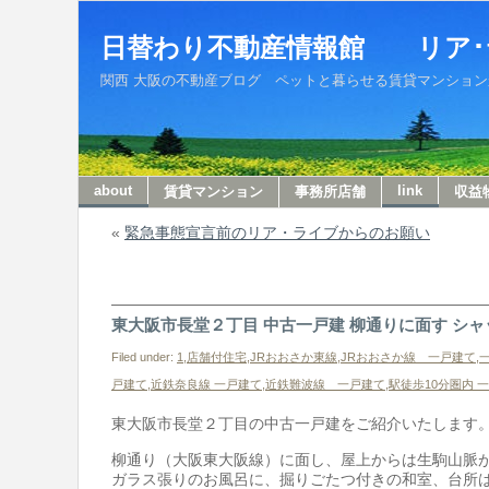
日替わり不動産情報館 リア･
関西 大阪の不動産ブログ ペットと暮らせる賃貸マンションから収
about
link
賃貸マンション
事務所店舗
収益
«
緊急事態宣言前のリア・ライブからのお願い
東大阪市長堂２丁目 中古一戸建 柳通りに面す シ
Filed under:
1,店舗付住宅
,
JRおおさか東線
,
JRおおさか線 一戸建て
,
一
戸建て
,
近鉄奈良線 一戸建て
,
近鉄難波線 一戸建て
,
駅徒歩10分圏内 
東大阪市長堂２丁目の中古一戸建をご紹介いたします
柳通り（大阪東大阪線）に面し、屋上からは生駒山脈
ガラス張りのお風呂に、掘りごたつ付きの和室、台所は