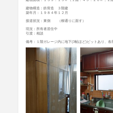
建物構造：鉄骨造 ３階建
築年月：１９８４年１２月
接道状況：東側 （柳通りに面す）
現況：所有者居住中
引渡：相談
備考：１階ガレージ内に地下(3帖ほど)ピットあり、