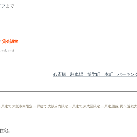
イブ
まで
貸会議室
trackback
心斎橋 駐車場 博労町 本町 パーキン
一戸建て
,
大阪市内限定 一戸建て
,
大阪府内限定 一戸建て
,
東成区限定 一戸建
,
沿線
,
買う
,
近鉄大
住宅。