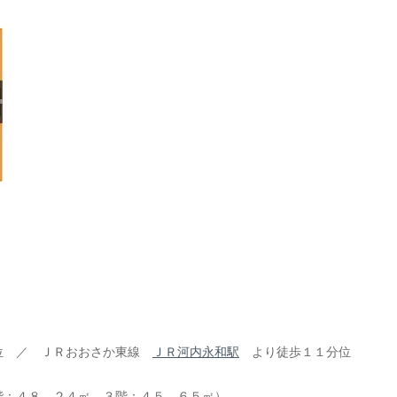
。
位 ／ ＪＲおおさか東線
ＪＲ河内永和駅
より徒歩１１分位
階：４８．２４㎡，３階：４５．６５㎡）