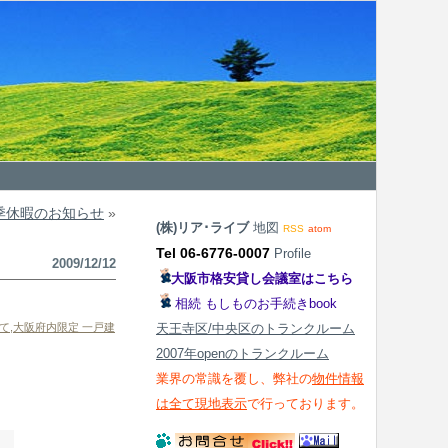
季休暇のお知らせ
»
(株)リア･ライブ
地図
RSS
atom
Tel 06-6776-0007
Profile
2009/12/12
大阪市格安貸し会議室はこちら
相続 もしものお手続きbook
て
,
大阪府内限定 一戸建
天王寺区/中央区のトランクルーム
2007年openのトランクルーム
業界の常識を覆し、弊社の
物件情報
は全て現地表示
で行っております。