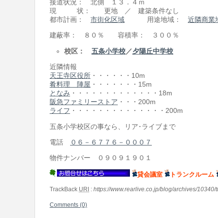
接道状況： 北側 １３．４ｍ
現 状： 更地 ／ 建築条件なし
都市計画：
市街化区域
用途地域：
近隣商業
建蔽率： ８０％ 容積率： ３００％
校区：
五条小学校
／
夕陽丘中学校
近隣情報
天王寺区役所
・・・・・・10m
肴料理 陣屋
・・・・・・・15m
となみ
・・・・・・・・・・・・・18m
阪急ファミリーストア
・・・200m
ライフ
・・・・・・・・・・・・・・200m
五条小学校区の事なら、リア･ライブまで
電話
０６－６７７６－０００７
物件ナンバー ０９０９１９０１
貸会議室
トランクルーム
TrackBack
URI
:
https://www.rearlive.co.jp/blog/archives/10340/
Comments (0)