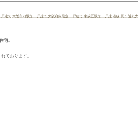
一戸建て
,
大阪市内限定 一戸建て
,
大阪府内限定 一戸建て
,
東成区限定 一戸建
,
沿線
,
買う
,
近鉄大
住宅。
されております。