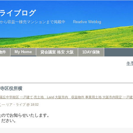
ライブログ
益一棟売マンションまで掲載中 Rearlive Weblog
My Home
物件
貸会議室 格安 大阪
1DAY保険
冬
王寺区役所横
陽丘中学校区 一戸建て
,
売土地 Land
,
大阪市内 収益物件 事業用土地
,
大阪市内限定 一戸建
て
— リア・ライブ @ 18:02
たのでお知らせいたします。
ください。