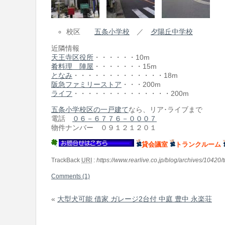
校区
五条小学校
／
夕陽丘中学校
近隣情報
天王寺区役所
・・・・・・10m
肴料理 陣屋
・・・・・・・15m
となみ
・・・・・・・・・・・・・18m
阪急ファミリーストア
・・・200m
ライフ
・・・・・・・・・・・・・・200m
五条小学校区の一戸建て
なら、リア･ライブまで
電話
０６－６７７６－０００７
物件ナンバー ０９１２１２０１
貸会議室
トランクルーム
TrackBack
URI
:
https://www.rearlive.co.jp/blog/archives/10420/
Comments (1)
«
大型犬可能 借家 ガレージ2台付 中庭 豊中 永楽荘