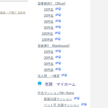
貸事務所!! Office!!
10坪迄
阪線 一戸建て
,
近鉄奈
20坪迄
30坪迄
50坪迄
100坪迄
100坪超
貸倉庫!! Warehouse!!
10坪迄
20坪迄
30坪迄
30坪超
法人用 一棟貸
売買 マイホーム
中古マンション!My Home
新築分譲マンション
ペット可 分譲マンション