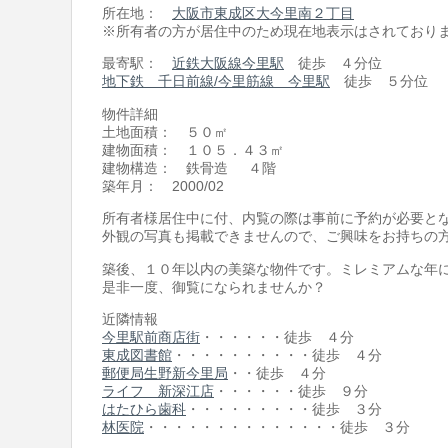
所在地：
大阪市東成区大今里南２丁目
※所有者の方が居住中のため現在地表示はされており
最寄駅：
近鉄大阪線今里駅
徒歩 ４分位
地下鉄 千日前線/今里筋線 今里駅
徒歩 ５分位
物件詳細
土地面積： ５０㎡
建物面積： １０５．４３㎡
建物構造： 鉄骨造 ４階
築年月： 2000/02
所有者様居住中に付、内覧の際は事前に予約が必要と
外観の写真も掲載できませんので、ご興味をお持ちの
築後、１０年以内の美築な物件です。ミレミアムな年
是非一度、御覧になられませんか？
近隣情報
今里駅前商店街
・・・・・・徒歩 ４分
東成図書館
・・・・・・・・・・徒歩 ４分
郵便局生野新今里局
・・徒歩 ４分
ライフ 新深江店
・・・・・・徒歩 ９分
はたひら歯科
・・・・・・・・・徒歩 ３分
林医院
・・・・・・・・・・・・・・徒歩 ３分