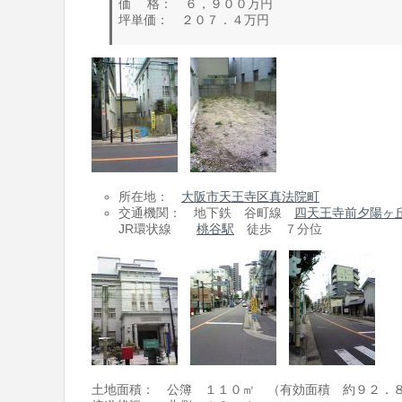
価 格： ６，９００万円
坪単価： ２０７．４万円
所在地：
大阪市天王寺区真法院町
交通機関： 地下鉄 谷町線
四天王寺前夕陽ヶ
JR環状線
桃谷駅
徒歩 ７分位
土地面積： 公簿 １１０㎡ （有効面積 約９２．