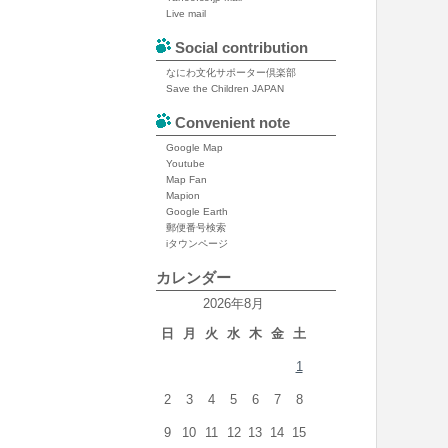
Live mail
Social contribution
なにわ文化サポーター倶楽部
Save the Children JAPAN
Convenient note
Google Map
Youtube
Map Fan
Mapion
Google Earth
郵便番号検索
iタウンページ
カレンダー
2026年8月
日
月
火
水
木
金
土
1
2
3
4
5
6
7
8
9
10
11
12
13
14
15