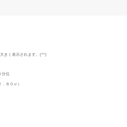
きく表示されます。(^^)
６分位
２．８０㎡）