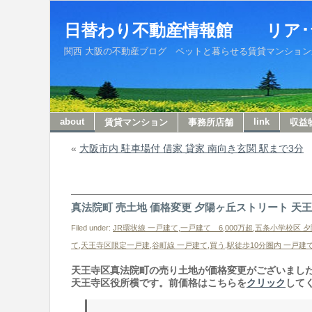
日替わり不動産情報館 リア･
関西 大阪の不動産ブログ ペットと暮らせる賃貸マンションから収
about
link
賃貸マンション
事務所店舗
収益
«
大阪市内 駐車場付 借家 貸家 南向き玄関 駅まで3分
真法院町 売土地 価格変更 夕陽ヶ丘ストリート 天
Filed under:
JR環状線 一戸建て
,
一戸建て 6,000万超
,
五条小学校区 夕
て
,
天王寺区限定一戸建
,
谷町線 一戸建て
,
買う
,
駅徒歩10分圏内 一戸建
天王寺区真法院町の売り土地が価格変更がございまし
天王寺区役所横です。前価格はこちらを
クリック
して