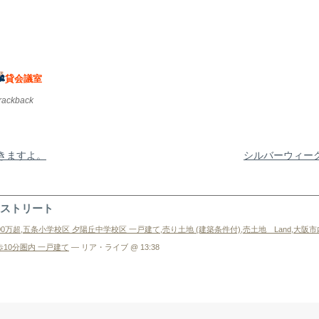
貸会議室
trackback
できますよ。
シルバーウィー
丘ストリート
00万超
,
五条小学校区 夕陽丘中学校区 一戸建て
,
売り土地 (建築条件付)
,
売土地 Land
,
大阪市
歩10分圏内 一戸建て
— リア・ライブ @ 13:38