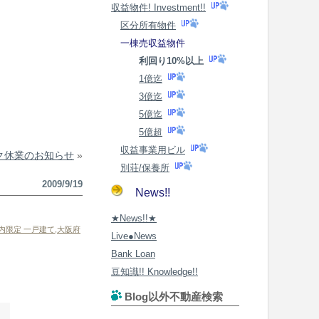
収益物件! Investment!!
区分所有物件
一棟売収益物件
利回り10%以上
1億迄
3億迄
5億迄
5億超
収益事業用ビル
ク休業のお知らせ
»
別荘/保養所
2009/9/19
News!!
★News!!★
内限定 一戸建て
,
大阪府
Live●News
Bank Loan
豆知識!! Knowledge!!
Blog以外不動産検索