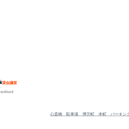
貸会議室
trackback
心斎橋 駐車場 博労町 本町 パーキン