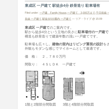
東成区 一戸建て 駅徒歩4分 鉄骨造り 駐車場有
Filed under:
一戸建 Family House
,
一戸建て 3,000万まで
,
千日前線 
良線 一戸建て
,
駅徒歩5分圏内 一戸建て
— リア・ライブ @ 15:09
東成区 一戸建て
のご案内です。
駅から徒歩4分という立地の良さに
駐車場付の一戸建て
構造も鉄骨造りで建築年数の浅い一戸建てです。
駐車場も広々し。
建物の室内はリビング重視の設計
を
外観もモダンな感じでマイホームとして最適です。
価 格： ２，７８０万円
間取り： ４ＳＬＤＫ 一戸建て
1階と2階部分間取図 3階と4階部分間取図