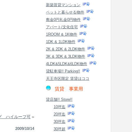
新築賃貸マンション
ペットと暮らせる物件
敷金0円礼金0円物件
アパート/文化住宅
1ROOM & 1K物件
1DK & 1LDK物件
2K & 2DK & 2LDK物件
3K & 3DK & 3LDK物件
4LDK&5LDK&6LDK物件
貸駐車場!! Parking!!
天王寺区限定 賃貸はココ
賃貸 事業用
貸店舗!! Store!!
10坪迄
20坪迄
グ ハイルーフ可
»
30坪迄
2009/10/14
30坪超