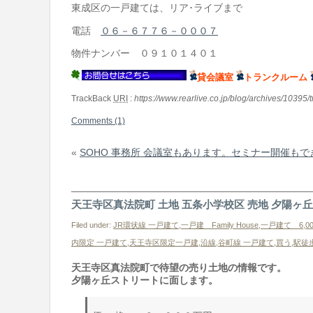
東成区の一戸建ては、リア･ライブまで
電話
０６－６７７６－０００７
物件ナンバー ０９１０１４０１
貸会議室
トランクルーム
TrackBack
URI
:
https://www.rearlive.co.jp/blog/archives/10395/
Comments (1)
«
SOHO 事務所 会議室もあります。セミナー開催も
天王寺区真法院町 土地 五条小学校区 売地 夕陽ヶ
Filed under:
JR環状線 一戸建て
,
一戸建 Family House
,
一戸建て 6,0
内限定 一戸建て
,
天王寺区限定一戸建
,
沿線
,
谷町線 一戸建て
,
買う
,
駅徒
天王寺区真法院町で待望の売り土地の情報です。
夕陽ヶ丘ストリートに面します。