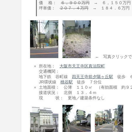
価 格：
６，９００万円
→ ６，１５０万円
坪単価：
２０７．４万円
→ １８４．６万円
← 写真クリックで大
所在地：
大阪市天王寺区真法院町
交通機関：
地下鉄 谷町線
四天王寺前夕陽ヶ丘駅
徒歩 
JR環状線
桃谷駅
徒歩 ７分位
土地面積： 公簿 １１０㎡ （有効面積 約９
接道状況： 北側 １３．４ｍ
現 状： 更地／建築条件なし