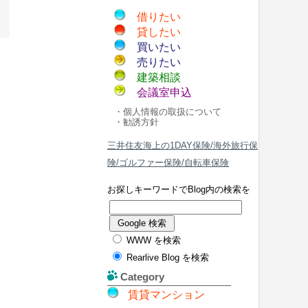
借りたい
貸したい
買いたい
売りたい
建築相談
会議室申込
・個人情報の取扱について
・勧誘方針
三井住友海上の1DAY保険/海外旅行保
険/ゴルファー保険/自転車保険
お探しキーワードでBlog内の検索を
WWW を検索
Rearlive Blog を検索
Category
賃貸マンション