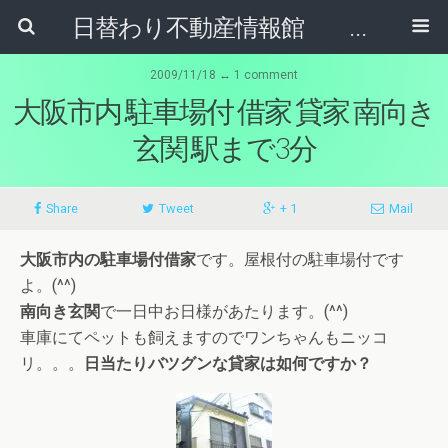
日替わり不動産情報館 リア･ライブログ
2009/11/18 ↔ 1 comment
大阪市内 駐車場付 借家 貸家 南向き
玄関 駅まで3分
Share
Tweet
+ 1
Mail
大阪市内の駐車場付借家
です。屋根付の駐車場付です
よ。(^^)
南向き玄関
で一日中お日様があたります。(^^)
車庫にてペットも飼えますのでワンちゃんもニッコ
リ。。。
日当たりバツグンな貸家は如何ですか？