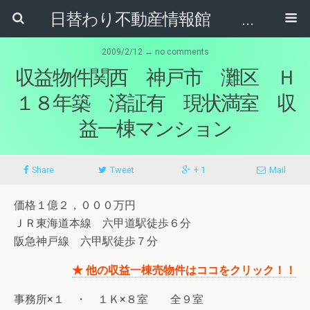
日替わり不動産情報館 リア･ライブログ
2009/2/12 ↔ no comments
収益物件関西 神戸市 灘区 Ｈ
１８年築 済証有 現状満室 収
益一棟マンション
Share
Tweet
+ 1
Mail
価格１億２，０００万円
ＪＲ東海道本線 六甲道駅徒歩６分
阪急神戸線 六甲駅徒歩７分
★ 他の収益一棟売物件はココをクリック！！
事務所×１ ・ １Ｋ×８室 全９室