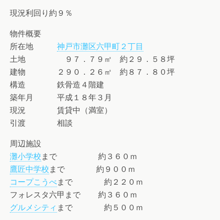
現況利回り約９％
物件概要
所在地
神戸市灘区六甲町２丁目
土地 ９７．７９㎡ 約２９．５８坪
建物 ２９０．２６㎡ 約８７．８０坪
構造 鉄骨造４階建
築年月 平成１８年３月
現況 賃貸中（満室）
引渡 相談
周辺施設
灘小学校
まで 約３６０ｍ
鷹匠中学校
まで 約９００ｍ
コープこうべ
まで 約２２０ｍ
フォレスタ六甲まで 約３６０ｍ
グルメシティ
まで 約５００ｍ