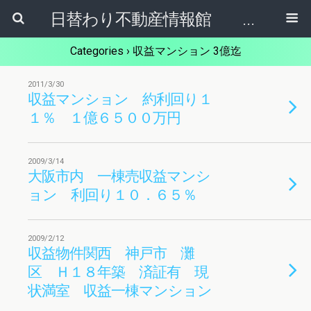
日替わり不動産情報館 リア･ライブログ
Categories ›
収益マンション 3億迄
2011/3/30
収益マンション 約利回り１
１％ １億６５００万円
2009/3/14
大阪市内 一棟売収益マンシ
ョン 利回り１０．６５％
2009/2/12
収益物件関西 神戸市 灘
区 Ｈ１８年築 済証有 現
状満室 収益一棟マンション