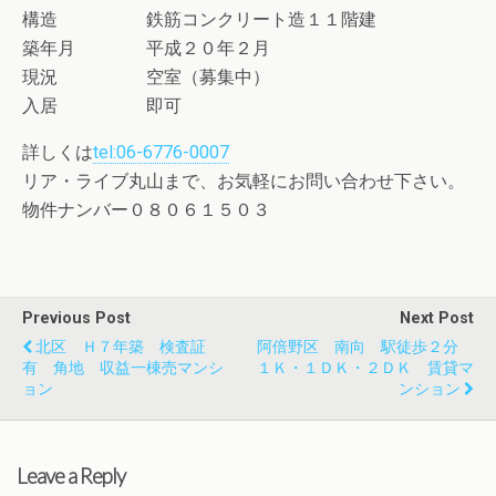
構造 鉄筋コンクリート造１１階建
築年月 平成２０年２月
現況 空室（募集中）
入居 即可
詳しくは
tel:06-6776-0007
リア・ライブ丸山まで、お気軽にお問い合わせ下さい。
物件ナンバー０８０６１５０３
Previous Post
Next Post
北区 Ｈ７年築 検査証
阿倍野区 南向 駅徒歩２分
有 角地 収益一棟売マンシ
１Ｋ・１ＤＫ・２ＤＫ 賃貸マ
ョン
ンション
Leave a Reply