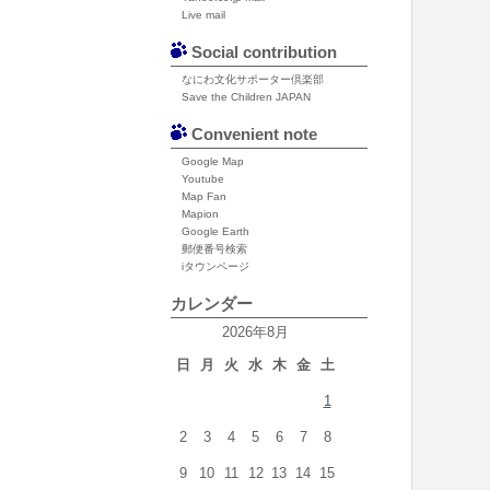
Live mail
Social contribution
なにわ文化サポーター倶楽部
Save the Children JAPAN
Convenient note
Google Map
Youtube
Map Fan
Mapion
Google Earth
郵便番号検索
iタウンページ
カレンダー
2026年8月
日
月
火
水
木
金
土
1
2
3
4
5
6
7
8
9
10
11
12
13
14
15