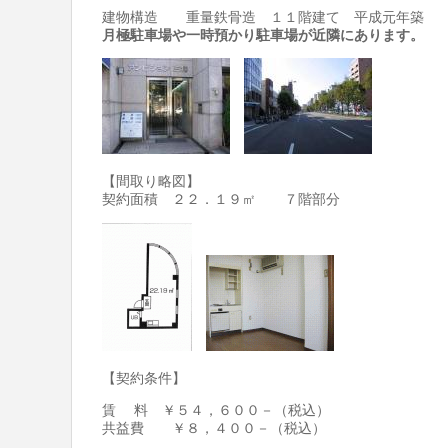
建物構造 重量鉄骨造 １１階建て 平成元年築
月極駐車場や一時預かり駐車場が近隣にあります。
【間取り略図】
契約面積 ２２．１９㎡ ７階部分
【契約条件】
賃 料 ￥５４，６００－（税込）
共益費 ￥８，４００－（税込）