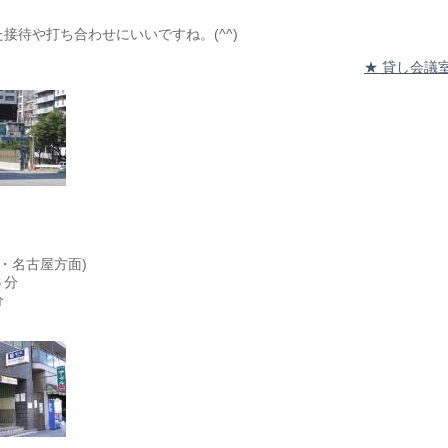
接待や打ち合わせにいいですね。(^^)
★ 貸し会議
・名古屋方面)
６分
分