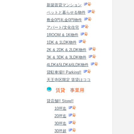
新築賃貸マンション
ペットと暮らせる物件
敷金0円礼金0円物件
アパート/文化住宅
1ROOM & 1K物件
1DK & 1LDK物件
2K & 2DK & 2LDK物件
3K & 3DK & 3LDK物件
4LDK&5LDK&6LDK物件
貸駐車場!! Parking!!
天王寺区限定 賃貸はココ
賃貸 事業用
貸店舗!! Store!!
10坪迄
20坪迄
30坪迄
30坪超