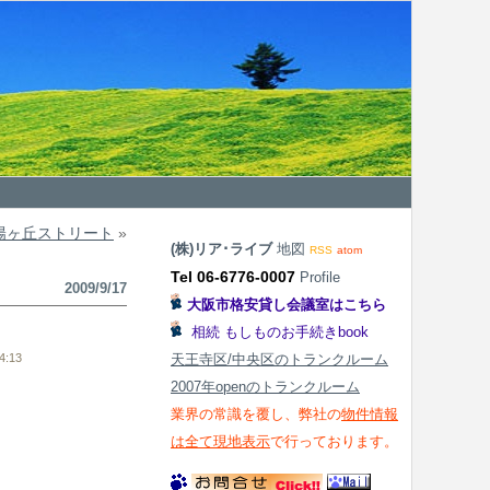
夕陽ヶ丘ストリート
»
(株)リア･ライブ
地図
RSS
atom
Tel 06-6776-0007
Profile
2009/9/17
大阪市格安貸し会議室はこちら
相続 もしものお手続きbook
:13
天王寺区/中央区のトランクルーム
2007年openのトランクルーム
業界の常識を覆し、弊社の
物件情報
は全て現地表示
で行っております。