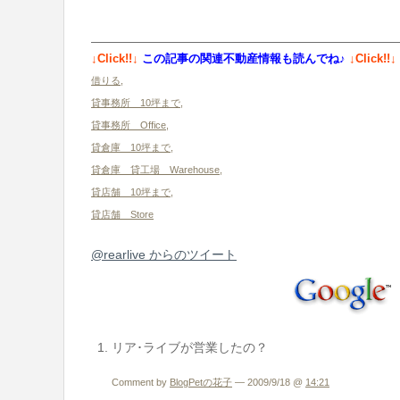
↓Click!!↓
この記事の関連不動産情報も読んでね♪
↓Click!!↓
借りる
,
貸事務所 10坪まで
,
貸事務所 Office
,
貸倉庫 10坪まで
,
貸倉庫 貸工場 Warehouse
,
貸店舗 10坪まで
,
貸店舗 Store
@rearlive からのツイート
リア･ライブが営業したの？
Comment by
BlogPetの花子
— 2009/9/18 @
14:21