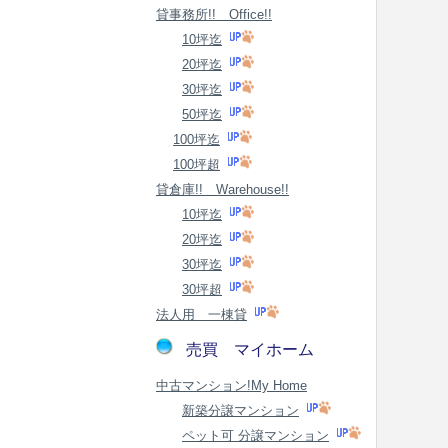
貸事務所!! Office!!
10坪迄
20坪迄
30坪迄
50坪迄
100坪迄
100坪超
貸倉庫!! Warehouse!!
10坪迄
20坪迄
30坪迄
30坪超
法人用 一棟貸
売買 マイホーム
中古マンション!My Home
新築分譲マンション
ペット可 分譲マンション