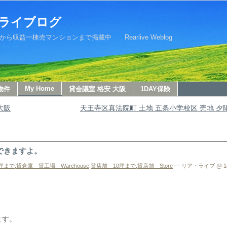
ライブログ
益一棟売マンションまで掲載中 Rearlive Weblog
My Home
物件
貸会議室 格安 大阪
1DAY保険
 大阪
天王寺区真法院町 土地 五条小学校区 売地 
できますよ。
坪まで
,
貸倉庫 貸工場 Warehouse
,
貸店舗 10坪まで
,
貸店舗 Store
— リア・ライブ @ 14
ます。