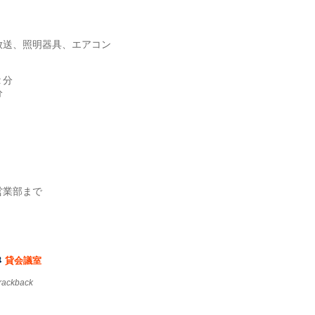
放送、照明器具、エアコン
２分
分
営業部まで
貸会議室
trackback