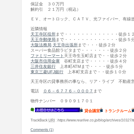
保証金 ３０万円
解約引 ２１万円（税込）
ＥＶ、オートロック、ＣＡＴＶ、光ファイバー、有線
近隣情報
天王寺区役所
まで・・・・・・・・・・・・・徒歩１
天王寺郵便局
まで・・・・・・・・・・・・・徒歩５
大阪法務局
天王寺出張所
まで・・・徒歩２分
スーパー食品館ラピタまで・・・・・・・徒歩２分
ファミリーマート
天王寺生玉町店まで・・徒歩２分
大阪市信用金庫
谷町支店まで・・・・・徒歩４分
三井住友銀行
上本町ATMまで・・・・徒歩５分
東京三菱UFJ銀行
上本町支店まで・・徒歩１０分
天王寺区の貸事務所の事なら、リア・ライブ 不動産
電話
０６－６７７６－０００７
まで
物件ナンバー ０９０９１７０１
貸会議室
トランクルーム
TrackBack
URI
:
https://www.rearlive.co.jp/blog/archives/10327/
Comments (1)