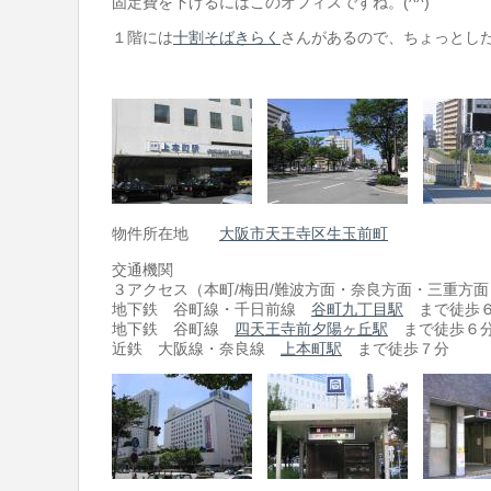
固定費を下げるにはこのオフィスですね。(^^)
１階には
十割そばきらく
さんがあるので、ちょっとした
物件所在地
大阪市天王寺区生玉前町
交通機関
３アクセス（本町/梅田/難波方面・奈良方面・三重方面
地下鉄 谷町線・千日前線
谷町九丁目駅
まで徒歩
地下鉄 谷町線
四天王寺前夕陽ヶ丘駅
まで徒歩６
近鉄 大阪線・奈良線
上本町駅
まで徒歩７分