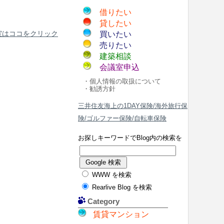
借りたい
貸したい
室はココをクリック
買いたい
売りたい
建築相談
会議室申込
・個人情報の取扱について
・勧誘方針
三井住友海上の1DAY保険/海外旅行保
険/ゴルファー保険/自転車保険
お探しキーワードでBlog内の検索を
WWW を検索
Rearlive Blog を検索
Category
賃貸マンション