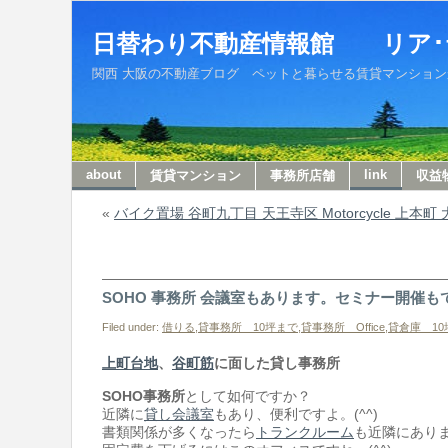
日替わり不動産情報館 リア･
関西 大阪の不動産ブログ ペットと暮らせる賃貸マンションから収
about
link
賃貸マンション
事務所店舗
収益
«
バイク置場 谷町九丁目 天王寺区 Motorcycle 上本町
SOHO 事務所 会議室もあります。セミナー開催も
Filed under:
借りる
,
貸事務所 10坪まで
,
貸事務所 Office
,
貸倉庫 10
上町台地
、
谷町筋
に面した貸し事務所
SOHO事務所
として如何ですか？
近隣に
貸し会議室
もあり、便利ですよ。(^^)
書類関係が多くなったら
トランクルーム
も近隣にあり