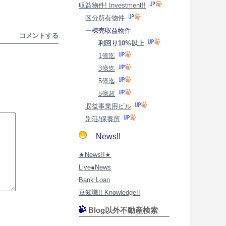
収益物件! Investment!!
区分所有物件
一棟売収益物件
コメントする
利回り10%以上
1億迄
3億迄
5億迄
5億超
収益事業用ビル
別荘/保養所
News!!
★News!!★
Live●News
Bank Loan
豆知識!! Knowledge!!
Blog以外不動産検索