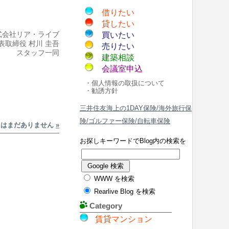
借りたい
貸したい
式会社リア・ライブ
買いたい
表取締役 村川 圭吾
売りたい
スタッフ一同
建築相談
会議室申込
・個人情報の取扱について
・勧誘方針
三井住友海上の1DAY保険/海外旅行保
険/ゴルファー保険/自転車保険
トはまだありません
»
お探しキーワードでBlog内の検索を
WWW を検索
Rearlive Blog を検索
Category
賃貸マンション