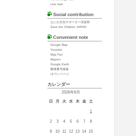
Live mail
Social contribution
なにわ文化サポーター倶楽部
Save the Children JAPAN
Convenient note
Google Map
Youtube
Map Fan
Mapion
Google Earth
郵便番号検索
iタウンページ
カレンダー
2026年8月
日
月
火
水
木
金
土
1
2
3
4
5
6
7
8
9
10
11
12
13
14
15