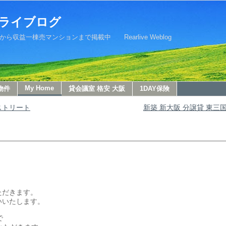
ライブログ
益一棟売マンションまで掲載中 Rearlive Weblog
My Home
物件
貸会議室 格安 大阪
1DAY保険
ストリート
新築 新大阪 分譲貸 東三
ただきます。
いいたします。
で