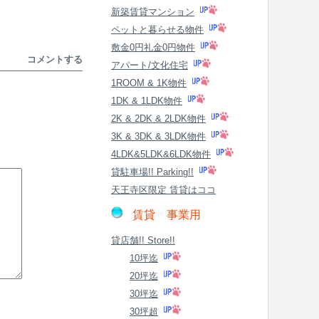
新築賃貸マンション
ペットと暮らせる物件
敷金0円礼金0円物件
コメントする
アパート/文化住宅
1ROOM & 1K物件
1DK & 1LDK物件
2K & 2DK & 2LDK物件
3K & 3DK & 3LDK物件
4LDK&5LDK&6LDK物件
貸駐車場!! Parking!!
天王寺区限定 賃貸はココ
賃貸 事業用
貸店舗!! Store!!
10坪迄
20坪迄
30坪迄
30坪超