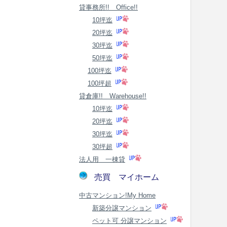
貸事務所!! Office!!
10坪迄
20坪迄
30坪迄
50坪迄
100坪迄
100坪超
貸倉庫!! Warehouse!!
10坪迄
20坪迄
30坪迄
30坪超
法人用 一棟貸
売買 マイホーム
中古マンション!My Home
新築分譲マンション
ペット可 分譲マンション