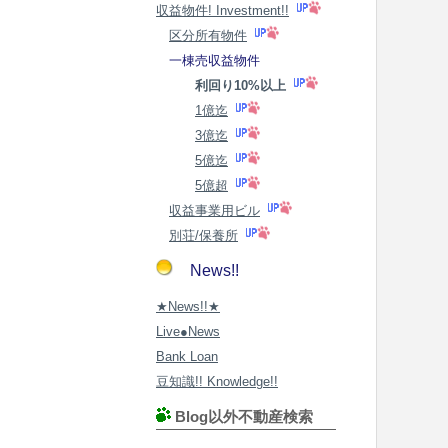
収益物件! Investment!!
区分所有物件
一棟売収益物件
利回り10%以上
1億迄
3億迄
5億迄
5億超
収益事業用ビル
別荘/保養所
News!!
★News!!★
Live●News
Bank Loan
豆知識!! Knowledge!!
Blog以外不動産検索