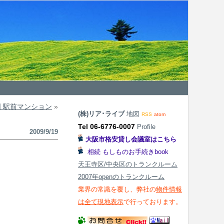
国 駅前マンション
»
(株)リア･ライブ
地図
RSS
atom
Tel 06-6776-0007
Profile
2009/9/19
大阪市格安貸し会議室はこちら
相続 もしものお手続きbook
天王寺区/中央区のトランクルーム
2007年openのトランクルーム
業界の常識を覆し、弊社の
物件情報
は全て現地表示
で行っております。