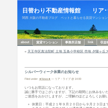
日替わり不動産情報館 リア･
関西 大阪の不動産ブログ ペットと暮らせる賃貸マンションから収
about
link
賃貸マンション
事務所店舗
収益
«
天王寺区真法院町 土地 五条小学校区 売地 夕陽ヶ丘
シルバーウィーク休業のお知らせ
Filed under:
★News★
— リア・ライブ @ 14:00
いつもお世話になっております。
誠に勝手ではございますが、下記の期間にお休みをい
ご迷惑をおかけしますが、ご理解のほどよろしくお願
休業日：平成２１年９月２０日から９月２３日ま