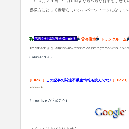
９月２４日 午前９時より通常通り営業をさせて
皆様方にとって素晴らしいシルバーウィークになりま
貸会議室
トランクルーム
TrackBack
URI
:
https://www.rearlive.co.jp/blog/archives/10346/
Comments (0)
↓Click!!↓
この記事の関連不動産情報も読んでね♪
↓Click!!↓
★News★
@rearlive からのツイート
コメントはまだありません。