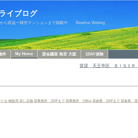
ライブログ
益一棟売マンションまで掲載中 Rearlive Weblog
My Home
物件
貸会議室 格安 大阪
1DAY保険
賃貸 天王寺区 ＢＩＧ１Ｒ
借りる
,
物販用 貸し店舗
,
貸事務所 20坪まで
,
貸事務所 Office
,
貸倉庫 20坪まで
,
貸倉庫 貸工