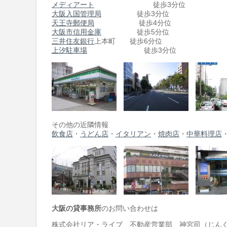
メディアート
徒歩3分位
大阪入国管理局
徒歩3分位
天王寺郵便局
徒歩4分位
大阪市信用金庫
徒歩5分位
三井住友銀行
上本町 徒歩6分位
上汐駐車場
徒歩3分位
その他の近隣情報
飲食店
・
うどん店
・
イタリアン
・
焼肉店
・
中華料理店
大阪の貸事務所
のお問い合わせは
株式会社リア・ライブ 不動産営業部 神宮司（じん