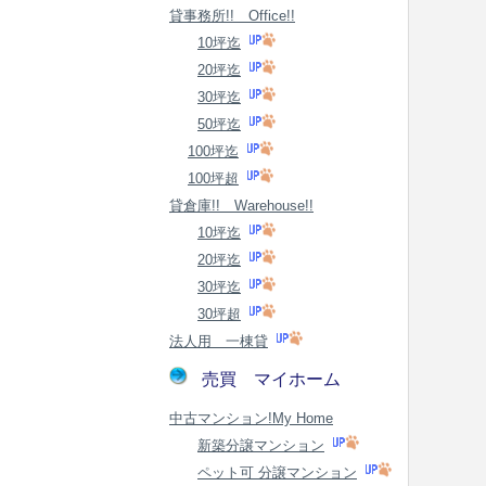
貸事務所!! Office!!
10坪迄
20坪迄
30坪迄
50坪迄
100坪迄
100坪超
貸倉庫!! Warehouse!!
10坪迄
20坪迄
30坪迄
30坪超
法人用 一棟貸
売買 マイホーム
中古マンション!My Home
新築分譲マンション
ペット可 分譲マンション