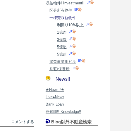
収益物件! Investment!!
区分所有物件
一棟売収益物件
利回り10%以上
1億迄
3億迄
5億迄
5億超
収益事業用ビル
別荘/保養所
News!!
★News!!★
Live●News
Bank Loan
豆知識!! Knowledge!!
Blog以外不動産検索
コメントする