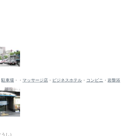
・
駐車場
・・
マッサージ店
・
ビジネスホテル
・
コンビニ
・
岩盤浴
ぐうし）