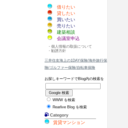
借りたい
貸したい
買いたい
売りたい
建築相談
会議室申込
・個人情報の取扱について
・勧誘方針
三井住友海上の1DAY保険/海外旅行保
険/ゴルファー保険/自転車保険
お探しキーワードでBlog内の検索を
WWW を検索
Rearlive Blog を検索
Category
賃貸マンション