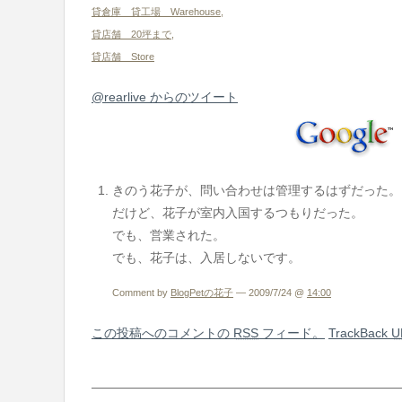
貸倉庫 貸工場 Warehouse
,
貸店舗 20坪まで
,
貸店舗 Store
@rearlive からのツイート
きのう花子が、問い合わせは管理するはずだった。
だけど、花子が室内入国するつもりだった。
でも、営業された。
でも、花子は、入居しないです。
Comment by
BlogPetの花子
— 2009/7/24 @
14:00
この投稿へのコメントの
RSS
フィード。
TrackBack
U