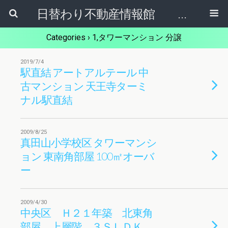
日替わり不動産情報館 リア･ライブログ
Categories ›
1,タワーマンション 分譲
2019/7/4
駅直結 アートアルテール 中
古マンション 天王寺ターミ
ナル駅直結
2009/8/25
真田山小学校区 タワーマンシ
ョン 東南角部屋 100㎡オーバ
ー
2009/4/30
中央区 Ｈ２１年築 北東角
部屋 上層階 ３ＳＬＤＫ