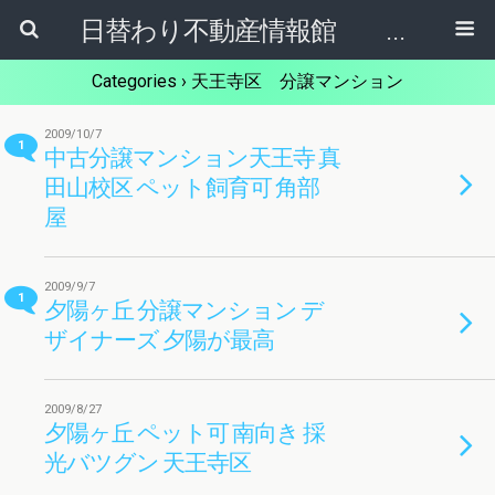
日替わり不動産情報館 リア･ライブログ
Categories ›
天王寺区 分譲マンション
2009/10/7
1
中古分譲マンション天王寺 真
田山校区 ペット飼育可 角部
屋
2009/9/7
1
夕陽ヶ丘 分譲マンション デ
ザイナーズ 夕陽が最高
2009/8/27
夕陽ヶ丘 ペット可 南向き 採
光バツグン 天王寺区