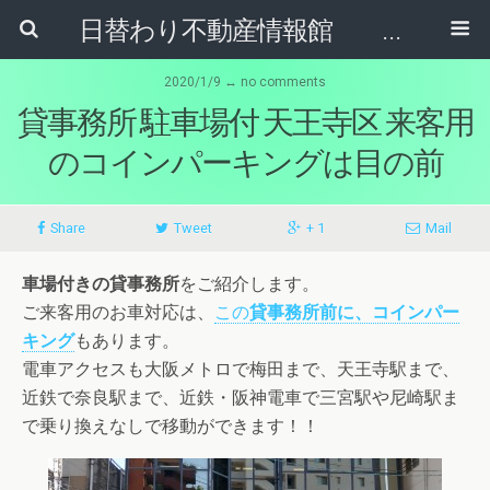
日替わり不動産情報館 リア･ライブログ
2020/1/9 ↔ no comments
貸事務所 駐車場付 天王寺区 来客用
のコインパーキングは目の前
Share
Tweet
+ 1
Mail
車場付きの貸事務所
をご紹介します。
ご来客用のお車対応は、
この
貸事務所前に、コインパー
キング
もあります。
電車アクセスも大阪メトロで梅田まで、天王寺駅まで、
近鉄で奈良駅まで、近鉄・阪神電車で三宮駅や尼崎駅ま
で乗り換えなしで移動ができます！！