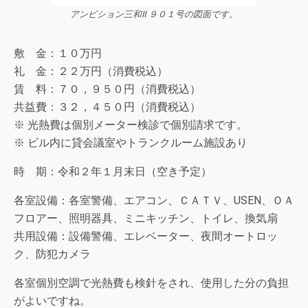
アンビション三和Ⅱ ９０１号の図面です。
敷 金：１０万円
礼 金：２２万円（消費税込）
賃 料：７０，９５０円（消費税込）
共益費：３２，４５０円（消費税込）
※ 光熱費は個別メーター検診で個別請求です。
※ ビル内に貸会議室やトランクルーム施設あり
時 期：令和２年１月末日（空き予定）
各室設備：各室警備、エアコン、ＣＡＴＶ、USEN、ＯＡ
フロアー、照明器具、ミニキッチン、トイレ、換気扇
共用設備：設備警備、エレベーター、夜間オートロッ
ク、防犯カメラ
各室個別空調で光熱費も検針をされ、使用した分の負担
がよいですね。