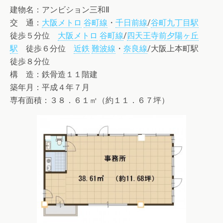
建物名：アンビション三和Ⅱ
交 通：
大阪メトロ
谷町線
・
千日前線
/
谷町九丁目駅
徒歩５分位
大阪メトロ
谷町線
/
四天王寺前夕陽ヶ丘
駅
徒歩６分位
近鉄
難波線
・
奈良線
/大阪上本町駅
徒歩８分位
構 造：鉄骨造１１階建
築年月：平成４年７月
専有面積：３８．６１㎡（約１１．６７坪）