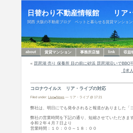
日替わり不動産情報館 リア･
関西 大阪の不動産ブログ ペットと暮らせる賃貸マンションから収
about
link
賃貸マンション
事務所店舗
収益
«
琵琶湖 売り 保養所 目の前に砂浜 琵琶湖沿いでBBQ
【求人
コロナウイルス リア・ライブの対応
Filed under:
Live●News
— リア・ライブ @ 17:21
弊社は、明日にでも発令されると報道がありました「
弊社の営業時間を下記の通り、短縮させていただきま
令和２年４月７日より
営業時間：１０：００～１８：００