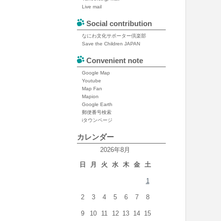
Live mail
Social contribution
なにわ文化サポーター倶楽部
Save the Children JAPAN
Convenient note
Google Map
Youtube
Map Fan
Mapion
Google Earth
郵便番号検索
iタウンページ
カレンダー
2026年8月
日
月
火
水
木
金
土
1
2
3
4
5
6
7
8
9
10
11
12
13
14
15