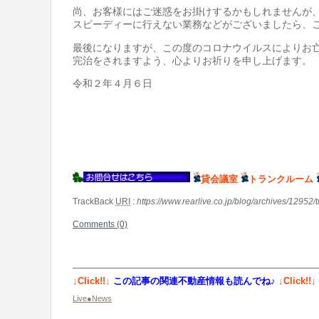
尚、お客様にはご迷惑をお掛けするかもしれませんが
スピーディーに行えない業務などがございましたら、
最後になりますが、この度のコロナウイルスによりお
完治をされますよう、心よりお祈りを申し上げます。
令和２年４月６日
貸会議室
トランクルーム
TrackBack
URI
:
https://www.rearlive.co.jp/blog/archives/12952/
Comments (0)
↓Click!!↓
この記事の関連不動産情報も読んでね♪
↓Click!!↓
Live●News