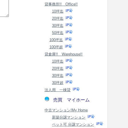
貸事務所!! Office!!
10坪迄
20坪迄
30坪迄
50坪迄
100坪迄
100坪超
貸倉庫!! Warehouse!!
10坪迄
20坪迄
30坪迄
30坪超
法人用 一棟貸
売買 マイホーム
中古マンション!My Home
新築分譲マンション
ペット可 分譲マンション