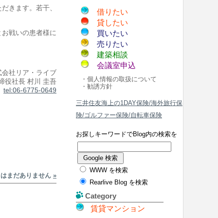
ただきます。若干、
借りたい
貸したい
とお戦いの患者様に
買いたい
売りたい
建築相談
会議室申込
式会社リア・ライブ
・個人情報の取扱について
締役社長 村川 圭吾
・勧誘方針
tel:06-6775-0649
三井住友海上の1DAY保険/海外旅行保
険/ゴルファー保険/自転車保険
お探しキーワードでBlog内の検索を
WWW を検索
トはまだありません
»
Rearlive Blog を検索
Category
賃貸マンション