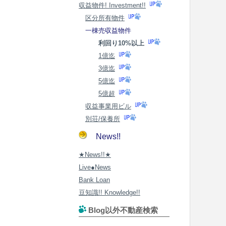
収益物件! Investment!!
区分所有物件
一棟売収益物件
利回り10%以上
1億迄
3億迄
5億迄
5億超
収益事業用ビル
別荘/保養所
News!!
★News!!★
Live●News
Bank Loan
豆知識!! Knowledge!!
Blog以外不動産検索