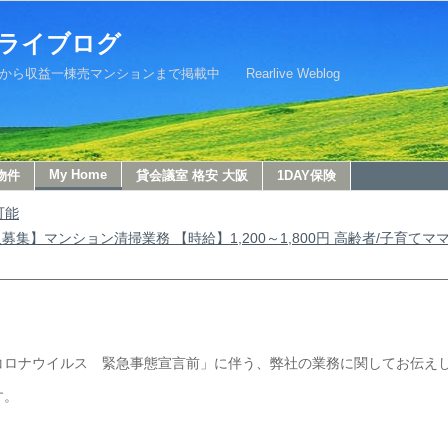
ライブログ
益一棟売マンションまで掲載中 Rearlive Weblog
My Home
物件
貸会議室 格安 大阪
1DAY保険
可能
募集】マンション清掃業務 【時給】1,200～1,800円 高齢者/子育てマ
コロナウイルス 緊急事態宣言前」に伴う、弊社の業務に関してお伝え
す。