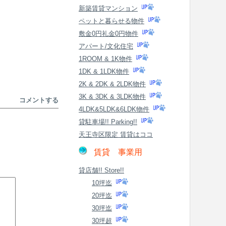
新築賃貸マンション
ペットと暮らせる物件
敷金0円礼金0円物件
アパート/文化住宅
1ROOM & 1K物件
1DK & 1LDK物件
2K & 2DK & 2LDK物件
3K & 3DK & 3LDK物件
コメントする
4LDK&5LDK&6LDK物件
貸駐車場!! Parking!!
天王寺区限定 賃貸はココ
賃貸 事業用
貸店舗!! Store!!
10坪迄
20坪迄
30坪迄
30坪超