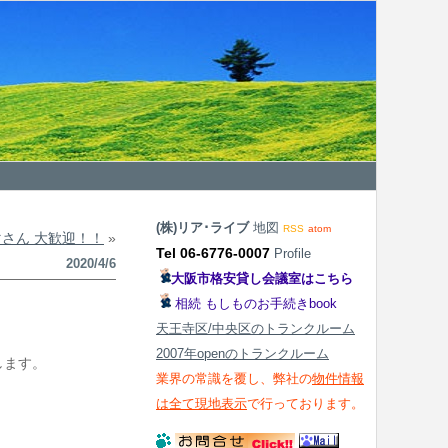
(株)リア･ライブ
地図
RSS
atom
マさん 大歓迎！！
»
Tel 06-6776-0007
Profile
2020/4/6
大阪市格安貸し会議室はこちら
相続 もしものお手続きbook
天王寺区/中央区のトランクルーム
2007年openのトランクルーム
します。
業界の常識を覆し、弊社の
物件情報
は全て現地表示
で行っております。