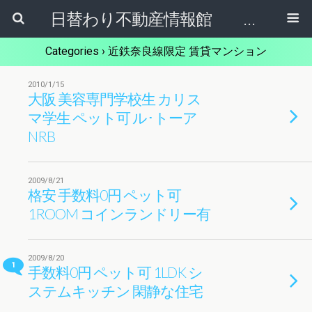
日替わり不動産情報館 リア･ライブログ
Categories ›
近鉄奈良線限定 賃貸マンション
2010/1/15
大阪 美容専門学校生 カリス
マ学生 ペット可 ル･トーア
NRB
2009/8/21
格安 手数料0円 ペット可
1ROOM コインランドリー有
2009/8/20
1
手数料0円 ペット可 1LDK シ
ステムキッチン 閑静な住宅