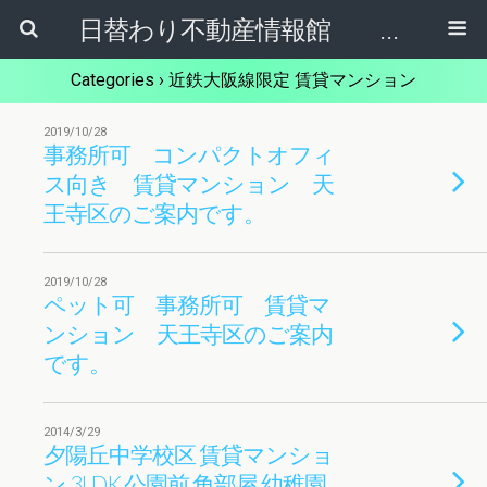
日替わり不動産情報館 リア･ライブログ
Categories ›
近鉄大阪線限定 賃貸マンション
2019/10/28
事務所可 コンパクトオフィ
ス向き 賃貸マンション 天
王寺区のご案内です。
2019/10/28
ペット可 事務所可 賃貸マ
ンション 天王寺区のご案内
です。
2014/3/29
夕陽丘中学校区 賃貸マンショ
ン 3LDK 公園前 角部屋 幼稚園