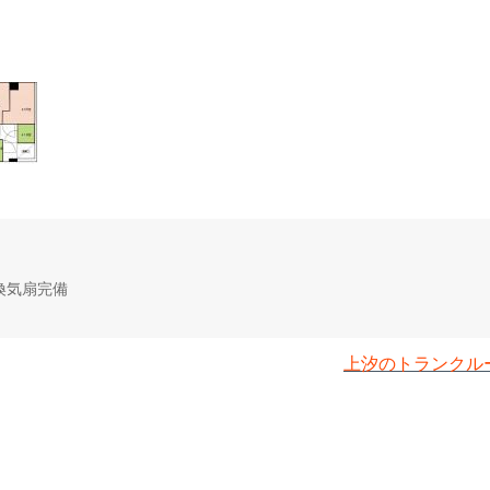
換気扇完備
）
上汐のトランクルー