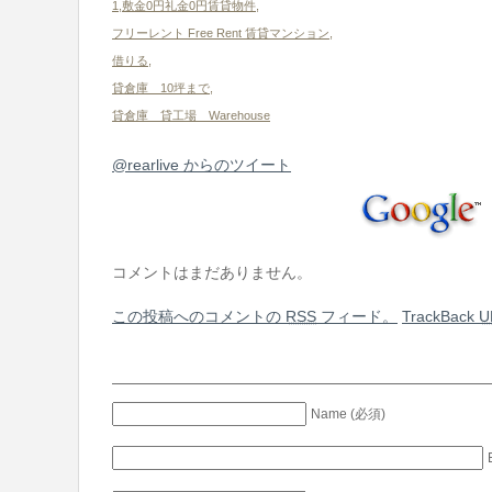
1,敷金0円礼金0円賃貸物件
,
フリーレント Free Rent 賃貸マンション
,
借りる
,
貸倉庫 10坪まで
,
貸倉庫 貸工場 Warehouse
@rearlive からのツイート
コメントはまだありません。
この投稿へのコメントの
RSS
フィード。
TrackBack
U
Name (必須)