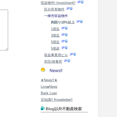
収益物件! Investment!!
区分所有物件
一棟売収益物件
利回り10%以上
1億迄
3億迄
5億迄
5億超
収益事業用ビル
別荘/保養所
News!!
★News!!★
Live●News
Bank Loan
豆知識!! Knowledge!!
Blog以外不動産検索