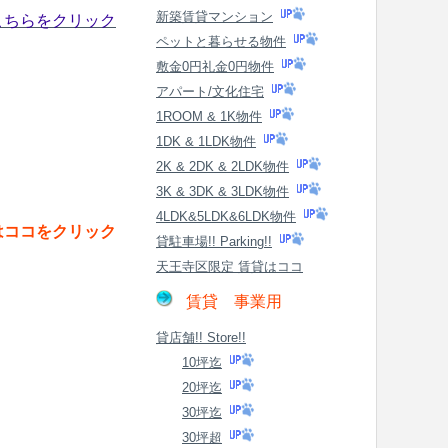
新築賃貸マンション
こちらをクリック
ペットと暮らせる物件
敷金0円礼金0円物件
アパート/文化住宅
1ROOM & 1K物件
1DK & 1LDK物件
2K & 2DK & 2LDK物件
3K & 3DK & 3LDK物件
4LDK&5LDK&6LDK物件
はココをクリック
貸駐車場!! Parking!!
天王寺区限定 賃貸はココ
賃貸 事業用
貸店舗!! Store!!
10坪迄
20坪迄
30坪迄
30坪超