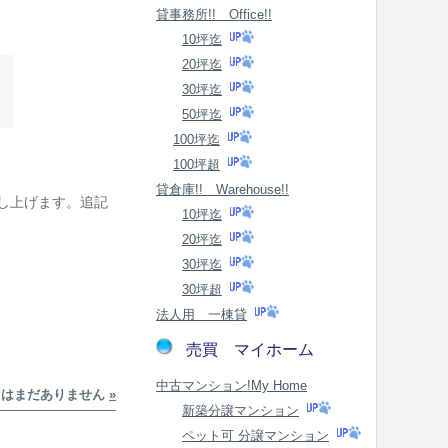
貸事務所!! Office!!
10坪迄
20坪迄
30坪迄
50坪迄
100坪迄
100坪超
貸倉庫!! Warehouse!!
申し上げます。追記
10坪迄
20坪迄
30坪迄
30坪超
法人用 一棟貸
売買 マイホーム
中古マンション!My Home
トはまだありません
»
新築分譲マンション
ペット可 分譲マンション