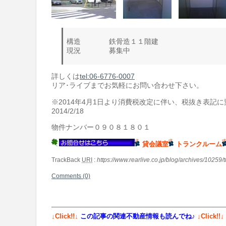
構造 鉄骨造１１階建
現況 募集中
詳しくは
tel:06-6776-0007
リア･ライブまでお気軽にお問い合わせ下さい。
※2014年4月1日より消費税改定に伴い、税抜き表
2014/2/18
物件ナンバー０９０８１８０１
貸会議室
トランクルーム
TrackBack
URI
:
https://www.rearlive.co.jp/blog/archives/10259/
Comments (0)
↓Click!!↓
この記事の関連不動産情報も読んでね♪
↓Click!!↓