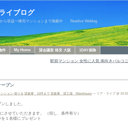
ライブログ
益一棟売マンションまで掲載中 Rearlive Weblog
My Home
物件
貸会議室 格安 大阪
1DAY保険
駅前マンション 女性に人気 南向きバルコ
オープン
貸マンション
,
借りる
,
貸倉庫 10坪まで
,
貸倉庫 貸工場 Warehouse
— リア・ライブ @ 19:32
プンしました。
にさせていただきます。 （但し、条件有り）
券を１名様にプレゼント