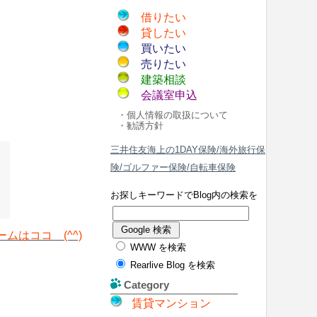
借りたい
貸したい
買いたい
売りたい
建築相談
会議室申込
・個人情報の取扱について
・勧誘方針
三井住友海上の1DAY保険/海外旅行保
険/ゴルファー保険/自転車保険
お探しキーワードでBlog内の検索を
ムはココ (^^)
WWW を検索
Rearlive Blog を検索
Category
賃貸マンション