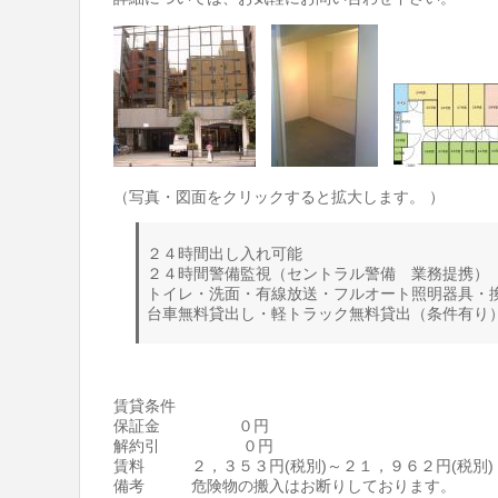
（写真・図面をクリックすると拡大します。 ）
２４時間出し入れ可能
２４時間警備監視（セントラル警備 業務提携）
トイレ・洗面・有線放送・フルオート照明器具・
台車無料貸出し・軽トラック無料貸出（条件有り
賃貸条件
保証金 ０円
解約引 ０円
賃料 ２，３５３円(税別)～２１，９６２円(税別)
備考 危険物の搬入はお断りしております。