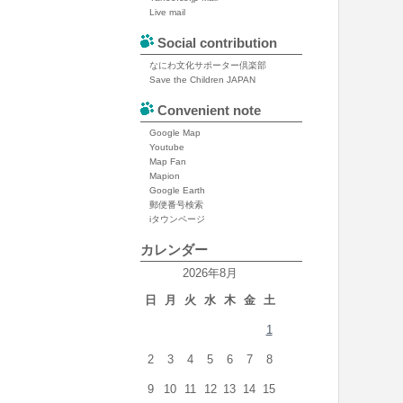
Live mail
Social contribution
なにわ文化サポーター倶楽部
Save the Children JAPAN
Convenient note
Google Map
Youtube
Map Fan
Mapion
Google Earth
郵便番号検索
iタウンページ
カレンダー
2026年8月
日
月
火
水
木
金
土
1
2
3
4
5
6
7
8
9
10
11
12
13
14
15