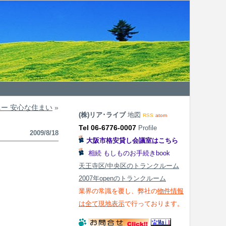
ニー 安心な住まい
»
(株)リア･ライブ
地図
RSS
atom
Tel 06-6776-0007
Profile
2009/8/18
大阪市格安貸し会議室はこちら
相続 もしものお手続きbook
天王寺区/中央区のトランクルーム
2007年openのトランクルーム
業界の常識を覆し、弊社の
物件情報
は全て現地表示
で行っております。