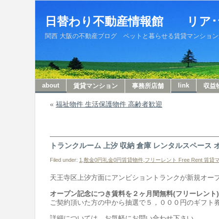
日替わり不動産情報館 リア･
関西 大阪の不動産ブログ ペットと暮らせる賃貸マンションから収
about
link
賃貸マンション
事務所店舗
収益
«
福祉物件 生活保護物件 高齢者歓迎
トランクルーム 上汐 収納 倉庫 レンタルスペース 
Filed under:
1,敷金0円礼金0円賃貸物件
,
フリーレント Free Rent 賃
天王寺区上汐方面にアンビショントランクが新規オー
オープン記念につき賃料を２ヶ月間無料(フリーレント)
ご契約頂いた方の中から抽選で５，０００円のギフト
詳細については、お気軽にお問い合わせ下さい。