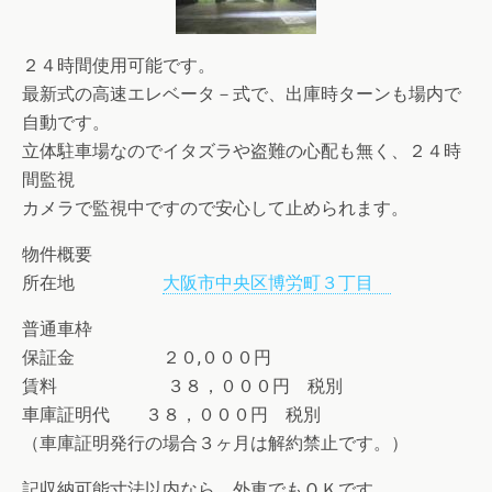
２４時間使用可能です。
最新式の高速エレベータ－式で、出庫時ターンも場内で
自動です。
立体駐車場なのでイタズラや盗難の心配も無く、２４時
間監視
カメラで監視中ですので安心して止められます。
物件概要
所在地
大阪市中央区博労町３丁目
普通車枠
保証金 ２０,０００円
賃料 ３８，０００円 税別
車庫証明代 ３８，０００円 税別
（車庫証明発行の場合３ヶ月は解約禁止です。）
記収納可能寸法以内なら、外車でもＯＫです。