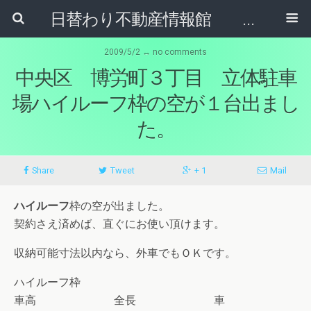
日替わり不動産情報館 リア･ライブログ
2009/5/2 ↔ no comments
中央区 博労町３丁目 立体駐車
場ハイルーフ枠の空が１台出まし
た。
Share
Tweet
+ 1
Mail
ハイルーフ
枠の空が出ました。
契約さえ済めば、直ぐにお使い頂けます。
収納可能寸法以内なら、外車でもＯＫです。
ハイルーフ枠
車高 全長 車