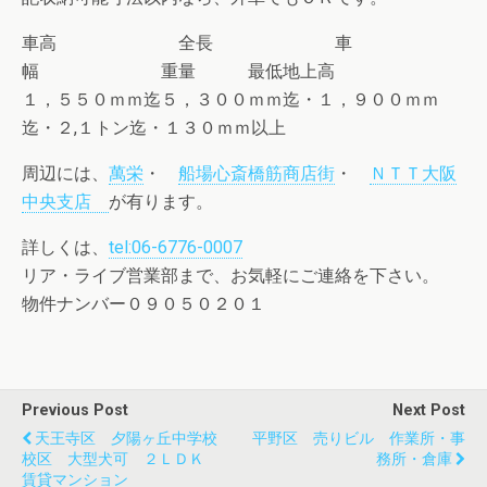
車高 全長 車
幅 重量 最低地上高
１，５５０ｍｍ迄５，３００ｍｍ迄・１，９００ｍｍ
迄・２,１トン迄・１３０ｍｍ以上
周辺には、
萬栄
・
船場心斎橋筋商店街
・
ＮＴＴ大阪
中央支店
が有ります。
詳しくは、
tel:06-6776-0007
リア・ライブ営業部まで、お気軽にご連絡を下さい。
物件ナンバー０９０５０２０１
Previous Post
Next Post
天王寺区 夕陽ヶ丘中学校
平野区 売りビル 作業所・事
校区 大型犬可 ２ＬＤＫ
務所・倉庫
賃貸マンション