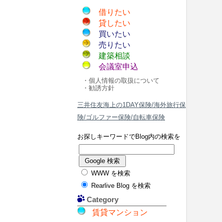
借りたい
貸したい
買いたい
売りたい
建築相談
会議室申込
・個人情報の取扱について
・勧誘方針
三井住友海上の1DAY保険/海外旅行保
険/ゴルファー保険/自転車保険
お探しキーワードでBlog内の検索を
WWW を検索
Rearlive Blog を検索
Category
賃貸マンション