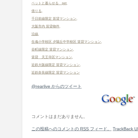
ペットと暮らせる pet
,
借りる
,
千日前線限定 賃貸マンション
,
大阪市内 賃貸物件
,
沿線
,
生魂小学校区 夕陽丘中学校区 賃貸マンション
,
谷町線限定 賃貸マンション
,
賃貸 天王寺区マンション
,
近鉄大阪線限定 賃貸マンション
,
近鉄奈良線限定 賃貸マンション
@rearlive からのツイート
コメントはまだありません。
この投稿へのコメントの
RSS
フィード。
TrackBack
U