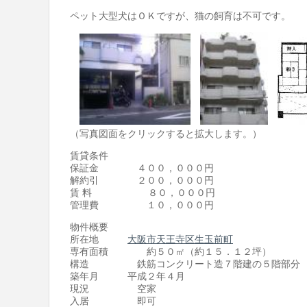
ペット大型犬はＯＫですが、猫の飼育は不可です。
（写真図面をクリックすると拡大します。）
賃貸条件
保証金 ４００，０００円
解約引 ２００，０００円
賃 料 ８０，０００円
管理費 １０，０００円
物件概要
所在地
大阪市天王寺区生玉前町
専有面積 約５０㎡（約１５．１２坪）
構造 鉄筋コンクリート造７階建の５階部分
築年月 平成２年４月
現況 空家
入居 即可