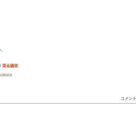
い。
貸会議室
rackback
コメン