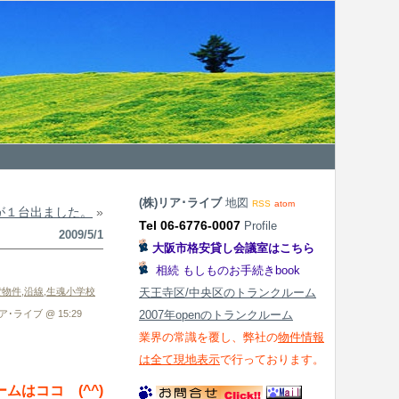
(株)リア･ライブ
地図
RSS
atom
が１台出ました。
»
Tel 06-6776-0007
Profile
2009/5/1
大阪市格安貸し会議室はこちら
相続 もしものお手続きbook
貸物件
,
沿線
,
生魂小学校
天王寺区/中央区のトランクルーム
ア･ライブ @ 15:29
2007年openのトランクルーム
業界の常識を覆し、弊社の
物件情報
は全て現地表示
で行っております。
ムはココ (^^)