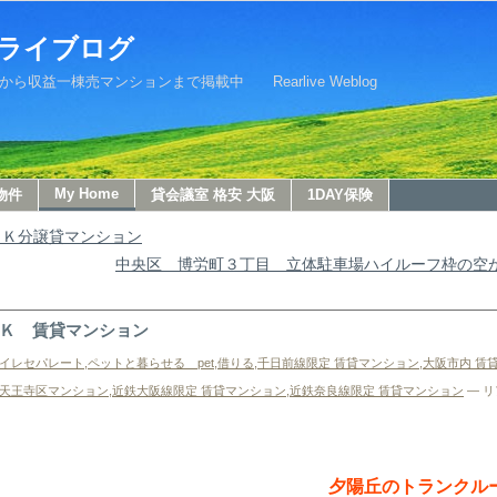
ライブログ
益一棟売マンションまで掲載中 Rearlive Weblog
My Home
物件
貸会議室 格安 大阪
1DAY保険
ＤＫ分譲貸マンション
中央区 博労町３丁目 立体駐車場ハイルーフ枠の空
Ｋ 賃貸マンション
イレセパレート
,
ペットと暮らせる pet
,
借りる
,
千日前線限定 賃貸マンション
,
大阪市内 賃
天王寺区マンション
,
近鉄大阪線限定 賃貸マンション
,
近鉄奈良線限定 賃貸マンション
— リ
！
夕陽丘のトランクルー