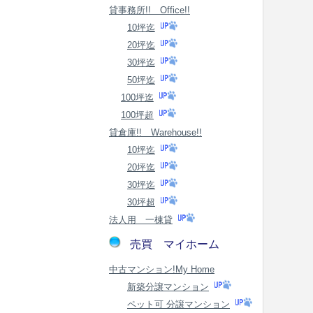
貸事務所!! Office!!
10坪迄
20坪迄
30坪迄
50坪迄
100坪迄
100坪超
貸倉庫!! Warehouse!!
10坪迄
20坪迄
30坪迄
30坪超
法人用 一棟貸
売買 マイホーム
中古マンション!My Home
新築分譲マンション
ペット可 分譲マンション