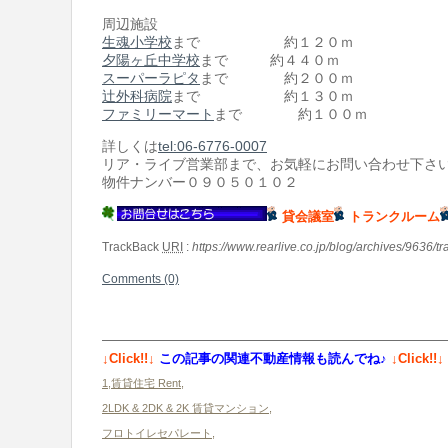
周辺施設
生魂小学校
まで 約１２０ｍ
夕陽ヶ丘中学校
まで 約４４０ｍ
スーパーラピタ
まで 約２００ｍ
辻外科病院
まで 約１３０ｍ
ファミリーマート
まで 約１００ｍ
詳しくは
tel:06-6776-0007
リア・ライブ営業部まで、お気軽にお問い合わせ下さ
物件ナンバー０９０５０１０２
貸会議室
トランクルーム
TrackBack
URI
:
https://www.rearlive.co.jp/blog/archives/9636/t
Comments (0)
↓Click!!↓
この記事の関連不動産情報も読んでね♪
↓Click!!↓
1,賃貸住宅 Rent
,
2LDK & 2DK & 2K 賃貸マンション
,
フロトイレセパレート
,