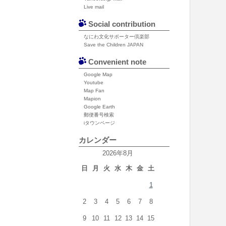
Live mail
Social contribution
なにわ文化サポーター倶楽部
Save the Children JAPAN
Convenient note
Google Map
Youtube
Map Fan
Mapion
Google Earth
郵便番号検索
iタウンページ
カレンダー
2026年8月
日
月
火
水
木
金
土
1
2
3
4
5
6
7
8
9
10
11
12
13
14
15