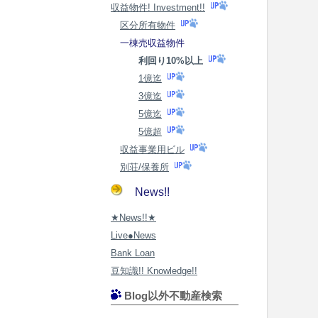
収益物件! Investment!!
区分所有物件
一棟売収益物件
利回り10%以上
1億迄
3億迄
5億迄
5億超
収益事業用ビル
別荘/保養所
News!!
★News!!★
Live●News
Bank Loan
豆知識!! Knowledge!!
Blog以外不動産検索