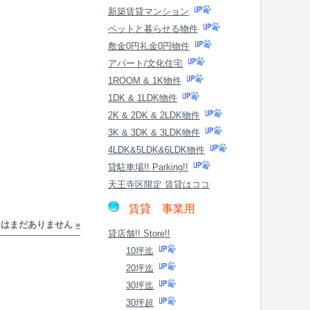
新築賃貸マンション
ペットと暮らせる物件
敷金0円礼金0円物件
アパート/文化住宅
1ROOM & 1K物件
1DK & 1LDK物件
2K & 2DK & 2LDK物件
3K & 3DK & 3LDK物件
4LDK&5LDK&6LDK物件
貸駐車場!! Parking!!
天王寺区限定 賃貸はココ
賃貸 事業用
トはまだありません
»
貸店舗!! Store!!
10坪迄
20坪迄
30坪迄
30坪超