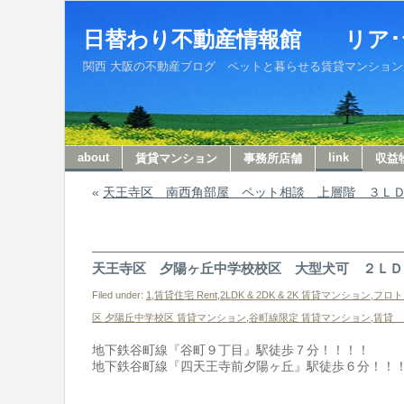
日替わり不動産情報館 リア･
関西 大阪の不動産ブログ ペットと暮らせる賃貸マンションから収
about
link
賃貸マンション
事務所店舗
収益
«
天王寺区 南西角部屋 ペット相談 上層階 ３Ｌ
天王寺区 夕陽ヶ丘中学校校区 大型犬可 ２ＬＤ
Filed under:
1,賃貸住宅 Rent
,
2LDK & 2DK & 2K 賃貸マンション
,
フロト
区 夕陽丘中学校区 賃貸マンション
,
谷町線限定 賃貸マンション
,
賃貸 
地下鉄谷町線『谷町９丁目』駅徒歩７分！！！！
地下鉄谷町線『四天王寺前夕陽ヶ丘』駅徒歩６分！！