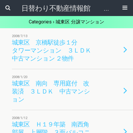
日替わり不動産情報館 リア･ライブログ
Categories ›
城東区 分譲マンション
2008/7/13
城東区 京橋駅徒歩１分
タワーマンション ３ＬＤＫ
中古マンション ２物件
2008/1/20
城東区 南向 専用庭付 改
装済 ３ＬＤＫ 中古マンシ
ョン
2008/1/12
城東区 Ｈ１９年築 南西角
部屋 上層階 ３面バルコニ