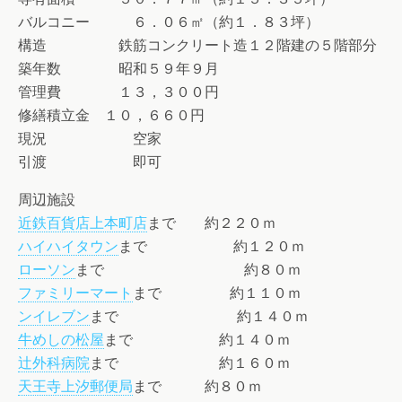
バルコニー ６．０６㎡（約１．８３坪）
構造 鉄筋コンクリート造１２階建の５階部分
築年数 昭和５９年９月
管理費 １３，３００円
修繕積立金 １０，６６０円
現況 空家
引渡 即可
周辺施設
近鉄百貨店上本町店
まで 約２２０ｍ
ハイハイタウン
まで 約１２０ｍ
ローソン
まで 約８０ｍ
ファミリーマート
まで 約１１０ｍ
ンイレブン
まで 約１４０ｍ
牛めしの松屋
まで 約１４０ｍ
辻外科病院
まで 約１６０ｍ
天王寺上汐郵便局
まで 約８０ｍ