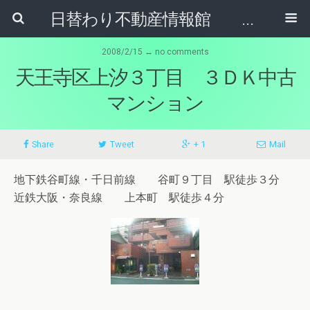
日替わり不動産情報館 リア･ライブログ
2008/2/15 ↔ no comments
天王寺区上汐３丁目 ３ＤＫ中古
マンション
Share
Tweet
+ 1
Mail
地下鉄谷町線・千日前線 谷町９丁目 駅徒歩３分
近鉄大阪・奈良線 上本町 駅徒歩４分