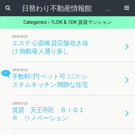
日替わり不動産情報館 リア･ライブログ
Categories ›
1LDK & 1DK 賃貸マンション
2009/8/31
エステ 心斎橋 貸店舗 吹き抜
け 南船場 人通り多し
2009/8/20
1
手数料0円 ペット可 1LDK シ
ステムキッチン 閑静な住宅
2009/7/25
賃貸 天王寺区 ＢＩＧ１
Ｒ リノベーション