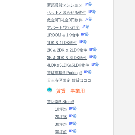
新築賃貸マンション
ペットと暮らせる物件
敷金0円礼金0円物件
アパート/文化住宅
1ROOM & 1K物件
1DK & 1LDK物件
2K & 2DK & 2LDK物件
3K & 3DK & 3LDK物件
4LDK&5LDK&6LDK物件
貸駐車場!! Parking!!
天王寺区限定 賃貸はココ
賃貸 事業用
貸店舗!! Store!!
10坪迄
20坪迄
30坪迄
30坪超