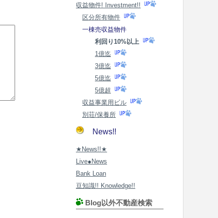
収益物件! Investment!!
区分所有物件
一棟売収益物件
利回り10%以上
1億迄
3億迄
5億迄
5億超
収益事業用ビル
別荘/保養所
News!!
★News!!★
Live●News
Bank Loan
豆知識!! Knowledge!!
Blog以外不動産検索