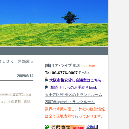
２ＬＤＫ 角部屋
»
(株)リア･ライブ
地図
RSS
atom
Tel 06-6776-0007
Profile
2009/6/14
大阪市格安貸し会議室はこちら
相続 もしものお手続きbook
signers 賃貸マンショ
天王寺区/中央区のトランクルーム
ション
,
沿線
,
賃貸 西区
2007年openのトランクルーム
業界の常識を覆し、弊社の
物件情報
は全て現地表示
で行っております。