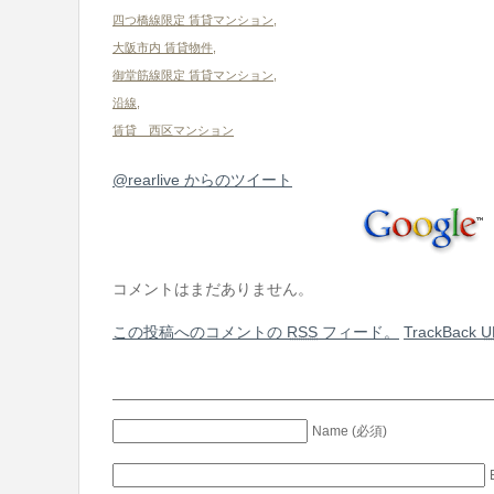
四つ橋線限定 賃貸マンション
,
大阪市内 賃貸物件
,
御堂筋線限定 賃貸マンション
,
沿線
,
賃貸 西区マンション
@rearlive からのツイート
コメントはまだありません。
この投稿へのコメントの
RSS
フィード。
TrackBack
U
Name (必須)