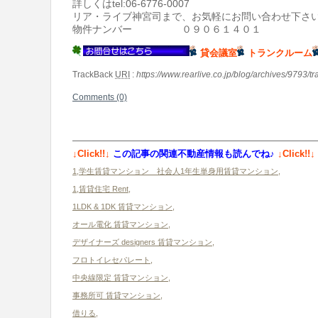
詳しくはtel:06-6776-0007
リア・ライブ神宮司まで、お気軽にお問い合わせ下さ
物件ナンバー ０９０６１４０１
貸会議室
トランクルーム
TrackBack
URI
:
https://www.rearlive.co.jp/blog/archives/9793/t
Comments (0)
↓Click!!↓
この記事の関連不動産情報も読んでね♪
↓Click!!↓
1,学生賃貸マンション 社会人1年生単身用賃貸マンション
,
1,賃貸住宅 Rent
,
1LDK & 1DK 賃貸マンション
,
オール電化 賃貸マンション
,
デザイナーズ designers 賃貸マンション
,
フロトイレセパレート
,
中央線限定 賃貸マンション
,
事務所可 賃貸マンション
,
借りる
,