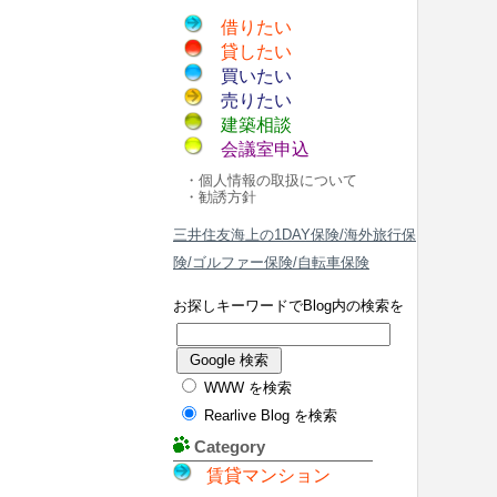
借りたい
貸したい
買いたい
売りたい
建築相談
会議室申込
・個人情報の取扱について
・勧誘方針
三井住友海上の1DAY保険/海外旅行保
険/ゴルファー保険/自転車保険
お探しキーワードでBlog内の検索を
WWW を検索
Rearlive Blog を検索
Category
賃貸マンション