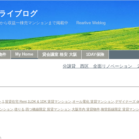
ライブログ
益一棟売マンションまで掲載中 Rearlive Weblog
My Home
物件
貸会議室 格安 大阪
1DAY保険
分譲貸 西区 全面リノベーション 
ン
,
1,賃貸住宅 Rent
,
1LDK & 1DK 賃貸マンション
,
オール電化 賃貸マンション
,
デザイナーズ de
マンション
,
借りる
,
四つ橋線限定 賃貸マンション
,
大阪市内 賃貸物件
,
御堂筋線限定 賃貸マン
で