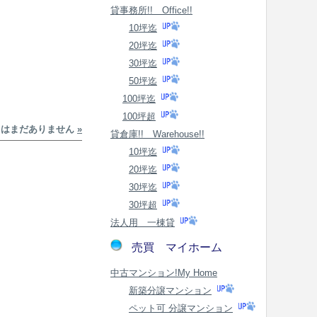
貸事務所!! Office!!
10坪迄
20坪迄
30坪迄
50坪迄
100坪迄
100坪超
トはまだありません
»
貸倉庫!! Warehouse!!
10坪迄
20坪迄
30坪迄
30坪超
法人用 一棟貸
売買 マイホーム
中古マンション!My Home
新築分譲マンション
ペット可 分譲マンション