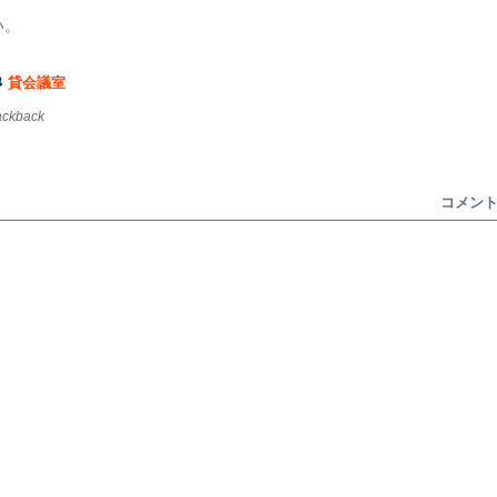
い。
貸会議室
rackback
コメン