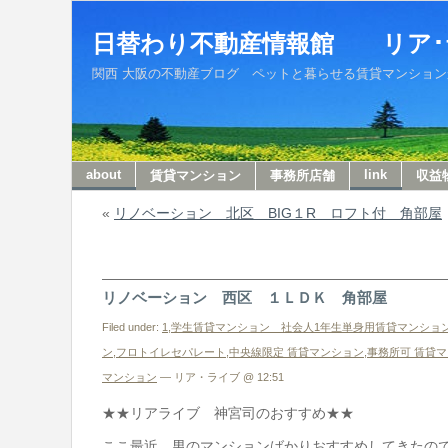
日替わり不動産情報館 リア･
関西 大阪の不動産ブログ ペットと暮らせる賃貸マンションから収
about
link
賃貸マンション
事務所店舗
収益
«
リノベーション 北区 BIG１R ロフト付 角部屋
リノベーション 西区 １ＬＤＫ 角部屋
Filed under:
1,学生賃貸マンション 社会人1年生単身用賃貸マンショ
ン
,
フロトイレセパレート
,
中央線限定 賃貸マンション
,
事務所可 賃貸
マンション
— リア・ライブ @ 12:51
★★リアライブ 神宮司のおすすめ★★
ここ最近 男のマンションばかりおすすめしてきたの