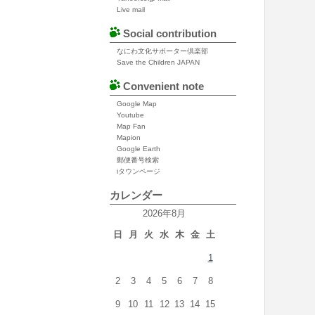
Live mail
Social contribution
なにわ文化サポーター倶楽部
Save the Children JAPAN
Convenient note
Google Map
Youtube
Map Fan
Mapion
Google Earth
郵便番号検索
iタウンページ
カレンダー
2026年8月
日
月
火
水
木
金
土
1
2
3
4
5
6
7
8
9
10
11
12
13
14
15