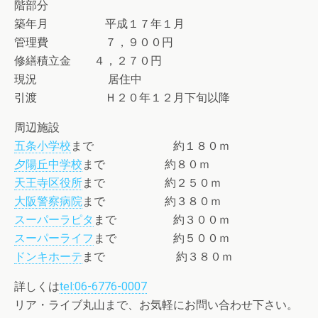
階部分
築年月 平成１７年１月
管理費 ７，９００円
修繕積立金 ４，２７０円
現況 居住中
引渡 Ｈ２０年１２月下旬以降
周辺施設
五条小学校
まで 約１８０ｍ
夕陽丘中学校
まで 約８０ｍ
天王寺区役所
まで 約２５０ｍ
大阪警察病院
まで 約３８０ｍ
スーパーラピタ
まで 約３００ｍ
スーパーライフ
まで 約５００ｍ
ドンキホーテ
まで 約３８０ｍ
詳しくは
tel:06-6776-0007
リア・ライブ丸山まで、お気軽にお問い合わせ下さい。