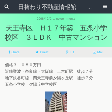
日替わり不動産情報館 リア･ライブログ
2008/12/2 ↔ no comments
天王寺区 Ｈ１７年築 五条小学
校区 ３ＬＤＫ 中古マンション
Share
Tweet
+ 1
Mail
価格３，０８０万円
近鉄難波・奈良線・大阪線 上本町駅 徒歩７分
地下鉄谷町線 四天王寺前夕陽ヶ丘駅 徒歩７分
五条小学校 夕陽丘中学校区