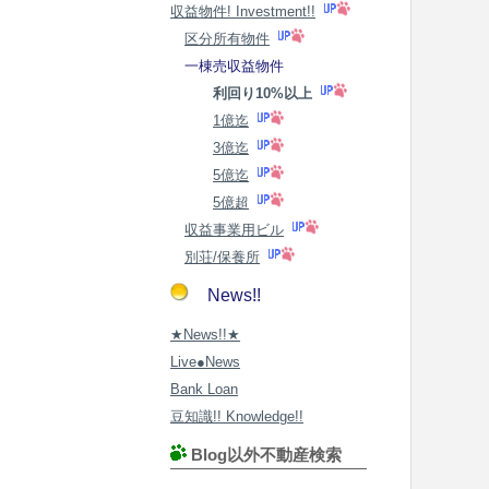
収益物件! Investment!!
区分所有物件
一棟売収益物件
利回り10%以上
1億迄
3億迄
5億迄
5億超
収益事業用ビル
別荘/保養所
News!!
★News!!★
Live●News
Bank Loan
豆知識!! Knowledge!!
Blog以外不動産検索