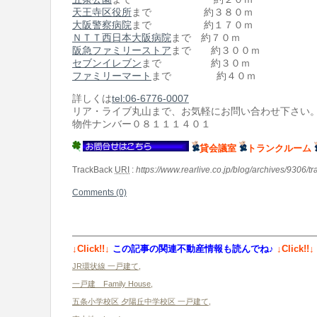
天王寺区役所
まで 約３８０ｍ
大阪警察病院
まで 約１７０ｍ
ＮＴＴ西日本大阪病院
まで 約７０ｍ
阪急ファミリーストア
まで 約３００ｍ
セブンイレブン
まで 約３０ｍ
ファミリーマート
まで 約４０ｍ
詳しくは
tel:06-6776-0007
リア・ライブ丸山まで、お気軽にお問い合わせ下さい
物件ナンバー０８１１１４０１
貸会議室
トランクルーム
TrackBack
URI
:
https://www.rearlive.co.jp/blog/archives/9306/t
Comments (0)
↓Click!!↓
この記事の関連不動産情報も読んでね♪
↓Click!!↓
JR環状線 一戸建て
,
一戸建 Family House
,
五条小学校区 夕陽丘中学校区 一戸建て
,