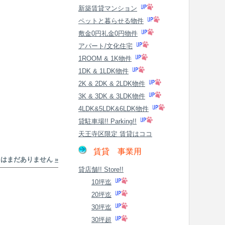
新築賃貸マンション
ペットと暮らせる物件
敷金0円礼金0円物件
アパート/文化住宅
1ROOM & 1K物件
1DK & 1LDK物件
2K & 2DK & 2LDK物件
3K & 3DK & 3LDK物件
4LDK&5LDK&6LDK物件
貸駐車場!! Parking!!
天王寺区限定 賃貸はココ
賃貸 事業用
トはまだありません
»
貸店舗!! Store!!
10坪迄
20坪迄
30坪迄
30坪超