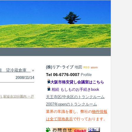
(株)リア･ライブ
地図
RSS
atom
可能 貸冷蔵倉庫
»
Tel 06-6776-0007
Profile
2008/11/14
大阪市格安貸し会議室はこちら
相続 もしものお手続きbook
う
,
駅徒歩10分圏内 一戸
天王寺区/中央区のトランクルーム
2007年openのトランクルーム
業界の常識を覆し、弊社の
物件情報
は全て現地表示
で行っております。