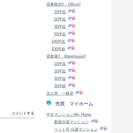
貸事務所!! Office!!
10坪迄
20坪迄
30坪迄
50坪迄
100坪迄
100坪超
貸倉庫!! Warehouse!!
10坪迄
20坪迄
30坪迄
30坪超
法人用 一棟貸
売買 マイホーム
コメントする
中古マンション!My Home
新築分譲マンション
ペット可 分譲マンション