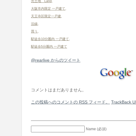
売土地 Land
,
大阪市内限定 一戸建て
,
天王寺区限定一戸建
,
沿線
,
買う
,
駅徒歩10分圏内 一戸建て
,
駅徒歩5分圏内 一戸建て
@rearlive からのツイート
コメントはまだありません。
この投稿へのコメントの
RSS
フィード。
TrackBack
U
Name (必須)