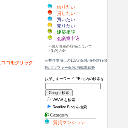
借りたい
貸したい
買いたい
売りたい
建築相談
会議室申込
・個人情報の取扱について
・勧誘方針
三井住友海上の1DAY保険/海外旅行保
はココをクリック
険/ゴルファー保険/自転車保険
お探しキーワードでBlog内の検索を
WWW を検索
Rearlive Blog を検索
Category
賃貸マンション