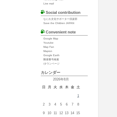
Live mail
Social contribution
なにわ文化サポーター倶楽部
Save the Children JAPAN
Convenient note
Google Map
Youtube
Map Fan
Mapion
Google Earth
郵便番号検索
iタウンページ
カレンダー
2026年8月
日
月
火
水
木
金
土
1
2
3
4
5
6
7
8
9
10
11
12
13
14
15