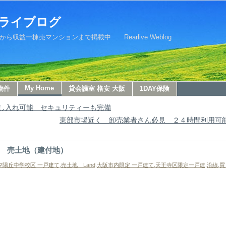
ライブログ
益一棟売マンションまで掲載中 Rearlive Weblog
My Home
物件
貸会議室 格安 大阪
1DAY保険
出し入れ可能 セキュリティーも完備
東部市場近く 卸売業者さん必見 ２４時間利用
 売土地（建付地）
夕陽丘中学校区 一戸建て
,
売土地 Land
,
大阪市内限定 一戸建て
,
天王寺区限定一戸建
,
沿線
,
買