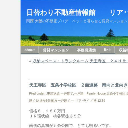
日替わり不動産情報館 リア･
関西 大阪の不動産ブログ ペットと暮らせる賃貸マンションから収
about
link
賃貸マンション
事務所店舗
収益
«
収納スペース・トランクルーム 天王寺区 ２４Ｈ 
天王寺区 五条小学校区 ２面道路 南向と北向き
Filed under:
JR環状線 一戸建て
,
一戸建 Family House
,
五条小学校区 
建て
,
駅徒歩5分圏内 一戸建て
— リア･ライブ @ 12:59
価格６，１８０万円
ＪＲ環状線 桃谷駅徒歩５分
南側の真前が五条公園で、とても明るいです。