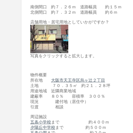
南側間口 約７．２６ｍ 道路幅員 約１５ｍ
北側間口 約７．３２ｍ 道路幅員 約６ｍ
店舗用地・居宅用地としていかがですか？
写真をクリックすると拡大します。
物件概要
所在地
大阪市天王寺区烏ヶ辻２丁目
土地 ７０．３５㎡ 約２１．２８坪
用途地域 近隣商業地域
建蔽率 ８０％ 容積率 ３００％
現況 建付地（居住中）
引渡 相談
周辺施設
五条小学校
まで 約４００ｍ
夕陽丘中学校
まで 約５００ｍ
五条公園
まで 約２０ｍ