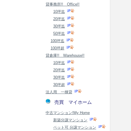
貸事務所!! Office!!
10坪迄
20坪迄
30坪迄
50坪迄
100坪迄
100坪超
貸倉庫!! Warehouse!!
10坪迄
20坪迄
30坪迄
30坪超
法人用 一棟貸
売買 マイホーム
中古マンション!My Home
新築分譲マンション
ペット可 分譲マンション