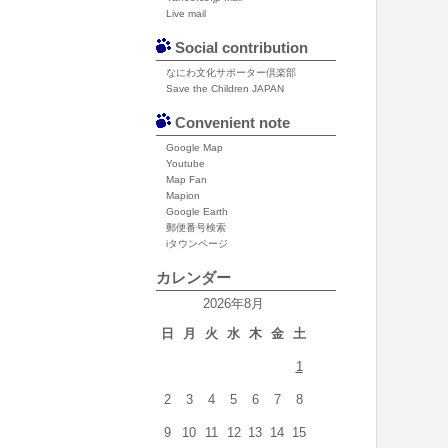
Live mail
Social contribution
なにわ文化サポーター倶楽部
Save the Children JAPAN
Convenient note
Google Map
Youtube
Map Fan
Mapion
Google Earth
郵便番号検索
iタウンページ
カレンダー
2026年8月
日
月
火
水
木
金
土
1
2
3
4
5
6
7
8
9
10
11
12
13
14
15