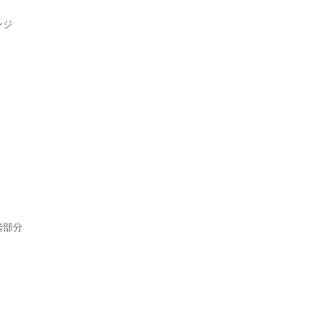
ンジ
部分