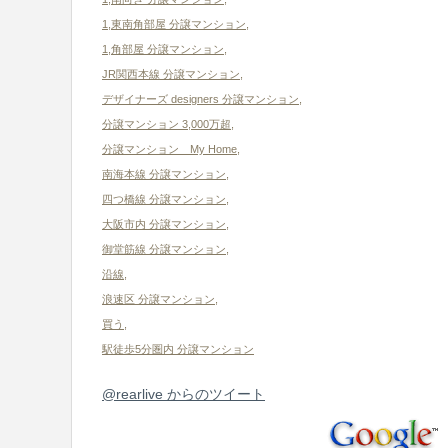
1,東南角部屋 分譲マンション
,
1,角部屋 分譲マンション
,
JR関西本線 分譲マンション
,
デザイナーズ designers 分譲マンション
,
分譲マンション 3,000万超
,
分譲マンション My Home
,
南海本線 分譲マンション
,
四つ橋線 分譲マンション
,
大阪市内 分譲マンション
,
御堂筋線 分譲マンション
,
沿線
,
浪速区 分譲マンション
,
買う
,
駅徒歩5分圏内 分譲マンション
@rearlive からのツイート