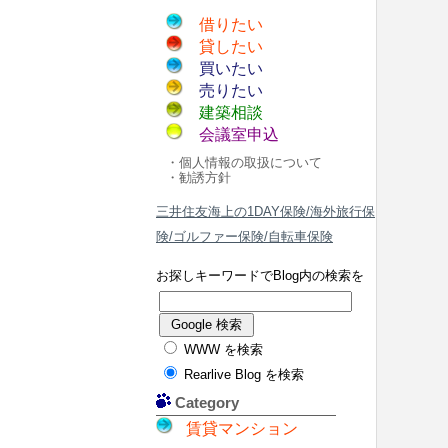
借りたい
貸したい
買いたい
売りたい
建築相談
会議室申込
・個人情報の取扱について
・勧誘方針
三井住友海上の1DAY保険/海外旅行保
険/ゴルファー保険/自転車保険
お探しキーワードでBlog内の検索を
WWW を検索
Rearlive Blog を検索
Category
賃貸マンション