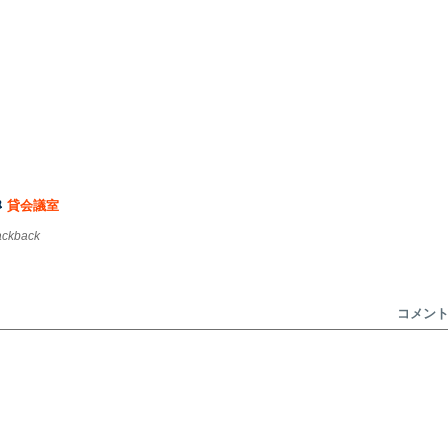
。
貸会議室
rackback
コメン