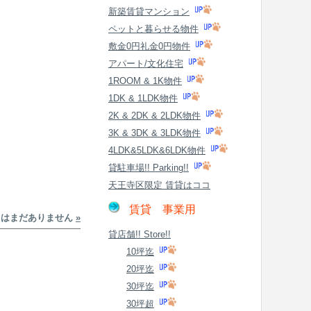
新築賃貸マンション
ペットと暮らせる物件
敷金0円礼金0円物件
アパート/文化住宅
1ROOM & 1K物件
1DK & 1LDK物件
2K & 2DK & 2LDK物件
3K & 3DK & 3LDK物件
4LDK&5LDK&6LDK物件
貸駐車場!! Parking!!
天王寺区限定 賃貸はココ
賃貸 事業用
トはまだありません
»
貸店舗!! Store!!
10坪迄
20坪迄
30坪迄
30坪超