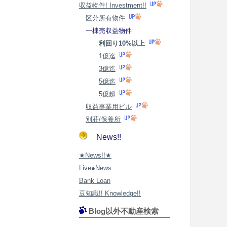
収益物件! Investment!!
区分所有物件
一棟売収益物件
利回り10%以上
1億迄
3億迄
5億迄
5億超
収益事業用ビル
別荘/保養所
News!!
★News!!★
Live●News
Bank Loan
豆知識!! Knowledge!!
Blog以外不動産検索