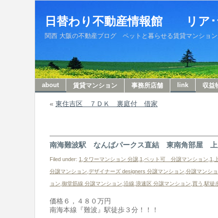
日替わり不動産情報館 リア･
関西 大阪の不動産ブログ ペットと暮らせる賃貸マンションから収
about
link
賃貸マンション
事務所店舗
収益
«
東住吉区 ７ＤＫ 裏庭付 借家
南海難波駅 なんばパークス直結 東南角部屋 上
Filed under:
1,タワーマンション 分譲
,
1,ペット可 分譲マンション
,
1
分譲マンション
,
デザイナーズ designers 分譲マンション
,
分譲マンション
ョン
,
御堂筋線 分譲マンション
,
沿線
,
浪速区 分譲マンション
,
買う
,
駅徒
価格６，４８０万円
南海本線『難波』駅徒歩３分！！！