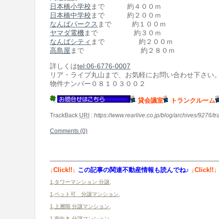
日本橋小学校
まで 約４００ｍ
日本橋中学校
まで 約２００ｍ
なんばパークス
まで 約１００ｍ
ヤマダ電機
まで 約３０ｍ
なんばシティ
まで 約２００ｍ
高島屋
まで 約２８０ｍ
詳しくは
tel:06-6776-0007
リア・ライブ丸山まで、お気軽にお問い合わせ下さい
物件ナンバー０８１０３００２
貸会議室
トランクルーム
TrackBack
URI
:
https://www.rearlive.co.jp/blog/archives/9276/t
Comments (0)
↓Click!!↓
この記事の関連不動産情報も読んでね♪
↓Click!!↓
1,タワーマンション 分譲
,
1,ペット可 分譲マンション
,
1,上層階 分譲マンション
,
1,南向き 分譲マンション
,