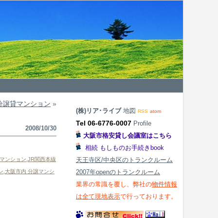
分譲貸マンション
»
(株)リア･ライブ
地図
RSS
atom
Tel 06-6776-0007
Profile
2008/10/30
大阪市格安貸し会議室はこちら
相続 もしものお手続きbook
譲マンション
,
JR関西本線
天王寺区/中央区のトランクルーム
ン
,
大阪市内 分譲マンシ
2007年openのトランクルーム
業界の常識を覆し、弊社の
物件情報
は全て現地表示
で行っております。