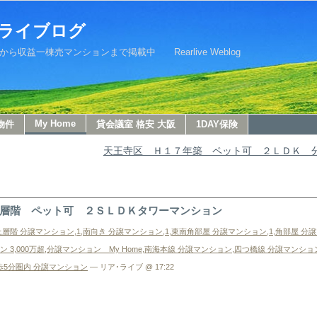
ライブログ
益一棟売マンションまで掲載中 Rearlive Weblog
My Home
物件
貸会議室 格安 大阪
1DAY保険
天王寺区 Ｈ１７年築 ペット可 ２ＬＤＫ 
層階 ペット可 ２ＳＬＤＫタワーマンション
,上層階 分譲マンション
,
1,南向き 分譲マンション
,
1,東南角部屋 分譲マンション
,
1,角部屋 分
 3,000万超
,
分譲マンション My Home
,
南海本線 分譲マンション
,
四つ橋線 分譲マンショ
歩5分圏内 分譲マンション
— リア･ライブ @ 17:22