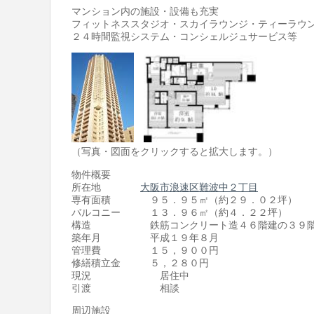
マンション内の施設・設備も充実
フィットネススタジオ・スカイラウンジ・ティーラウ
２４時間監視システム・コンシェルジュサービス等
（写真・図面をクリックすると拡大します。）
物件概要
所在地
大阪市浪速区難波中２丁目
専有面積 ９５．９５㎡（約２９．０２坪）
バルコニー １３．９６㎡（約４．２２坪）
構造 鉄筋コンクリート造４６階建の３９階
築年月 平成１９年８月
管理費 １５，９００円
修繕積立金 ５，２８０円
現況 居住中
引渡 相談
周辺施設