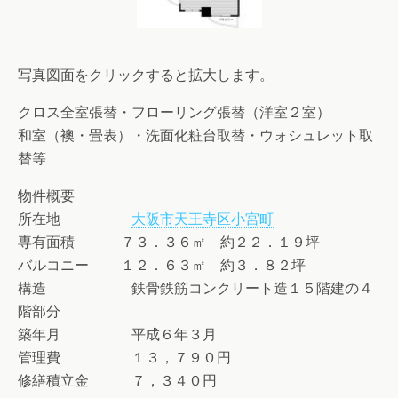
写真図面をクリックすると拡大します。
クロス全室張替・フローリング張替（洋室２室）
和室（襖・畳表）・洗面化粧台取替・ウォシュレット取
替等
物件概要
所在地
大阪市天王寺区小宮町
専有面積 ７３．３６㎡ 約２２．１９坪
バルコニー １２．６３㎡ 約３．８２坪
構造 鉄骨鉄筋コンクリート造１５階建の４
階部分
築年月 平成６年３月
管理費 １３，７９０円
修繕積立金 ７，３４０円