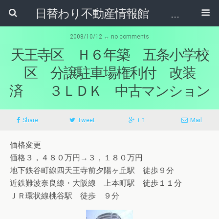
日替わり不動産情報館 リア･ライブログ
2008/10/12 ↔ no comments
天王寺区 Ｈ６年築 五条小学校
区 分譲駐車場権利付 改装
済 ３ＬＤＫ 中古マンション
Share
Tweet
+ 1
Mail
価格変更
価格３，４８０万円→３，１８０万円
地下鉄谷町線四天王寺前夕陽ヶ丘駅 徒歩９分
近鉄難波奈良線・大阪線 上本町駅 徒歩１１分
ＪＲ環状線桃谷駅 徒歩 ９分