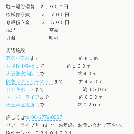
駐車場管理費 ２，９００円
機械保守費 ２，７００円
修繕積立金 ２，５００円
現況 空家
引渡 即可
周辺施設
五条小学校
まで 約８０ｍ
夕陽丘中学校
まで 約１６０ｍ
大阪警察病院
まで 約４０ｍ
阪急ファミリーストア
まで 約４２０ｍ
ドンキホーテ
まで 約３５０ｍ
スーパーライフ
まで 約６００ｍ
天王寺区役所
まで 約２２０ｍ
詳しくは
tel:06-6776-0007
リア・ライブ丸山まで、お気軽にお問い合わせ下さい。
物件ナンバー０８１０１２０１