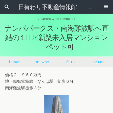
日替わり不動産情報館 リア･ライブログ
2008/8/8 ↔ no comments
ナンバパークス・南海難波駅へ直
結の１LDK新築未入居マンション
ペット可
Share
Tweet
+ 1
Mail
価格２，９８０万円
地下鉄御堂筋線 なんば駅 徒歩６分
南海難波駅徒歩３分