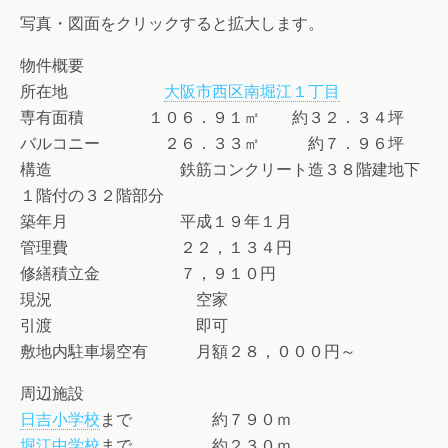
写真・図面をクリックすると拡大します。
物件概要
所在地
大阪市西区南堀江１丁目
専有面積 １０６．９１㎡ 約３２．３４坪
バルコニー ２６．３３㎡ 約７．９６坪
構造 鉄筋コンクリート造３８階建地下
１階付の３２階部分
築年月 平成１９年１月
管理費 ２２，１３４円
修繕積立金 ７，９１０円
現況 空家
引渡 即可
敷地内駐車場空有 月額２８，０００円～
周辺施設
日吉小学校
まで 約７９０ｍ
堀江中学校
まで 約２３０ｍ