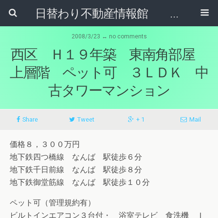
日替わり不動産情報館 リア･ライブログ
2008/3/23 ↔ no comments
西区 Ｈ１９年築 東南角部屋
上層階 ペット可 ３ＬＤＫ 中
古タワーマンション
Share
Tweet
+ 1
Mail
価格８，３００万円
地下鉄四つ橋線 なんば 駅徒歩６分
地下鉄千日前線 なんば 駅徒歩８分
地下鉄御堂筋線 なんば 駅徒歩１０分
ペット可（管理規約有）
ビルトインエアコン３台付・ 浴室テレビ 食洗機 Ｉ