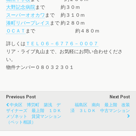
大野記念病院
まで 約３０ｍ
スーパーオオカワ
まで 約３１０ｍ
湊町リバープレイス
まで 約２８０ｍ
ＯＣＡＴ
まで 約４８０ｍ
詳しくは
ＴＥＬ０６－６７７６－０００７
リア・ライブ丸山まで、お気軽にお問い合わせくださ
い。
物件ナンバー０８０３２３０１
Previous Post
Next Post
中央区 博労町 築浅 デ
福島区 南向 最上階 改装
ザイナーズ 最上階 １ＤＫ
済 ３ＬＤＫ 中古マンション
メゾネット 賃貸マンション
（ペット相談）