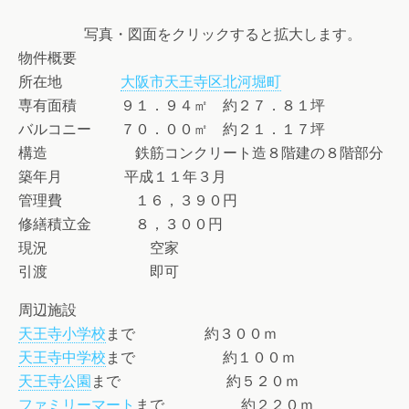
写真・図面をクリックすると拡大します。
物件概要
所在地
大阪市天王寺区北河堀町
専有面積 ９１．９４㎡ 約２７．８１坪
バルコニー ７０．００㎡ 約２１．１７坪
構造 鉄筋コンクリート造８階建の８階部分
築年月 平成１１年３月
管理費 １６，３９０円
修繕積立金 ８，３００円
現況 空家
引渡 即可
周辺施設
天王寺小学校
まで 約３００ｍ
天王寺中学校
まで 約１００ｍ
天王寺公園
まで 約５２０ｍ
ファミリーマート
まで 約２２０ｍ