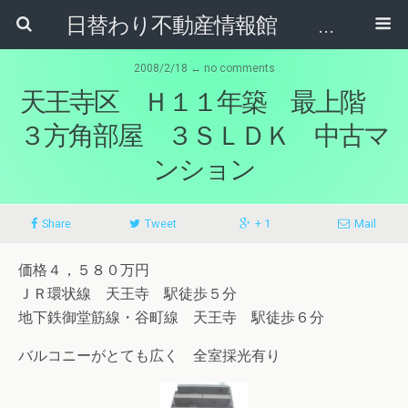
日替わり不動産情報館 リア･ライブログ
2008/2/18 ↔ no comments
天王寺区 Ｈ１１年築 最上階
３方角部屋 ３ＳＬＤＫ 中古マ
ンション
Share
Tweet
+ 1
Mail
価格４，５８０万円
ＪＲ環状線 天王寺 駅徒歩５分
地下鉄御堂筋線・谷町線 天王寺 駅徒歩６分
バルコニーがとても広く 全室採光有り