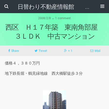
日替わり不動産情報館 リア･ライブログ
2008/2/8 ↔ 1 comment
西区 Ｈ１７年築 東南角部屋
３ＬＤＫ 中古マンション
Share
Tweet
+ 1
Mail
価格４，３８０万円
地下鉄長堀・鶴見緑地線 西大橋駅徒歩３分