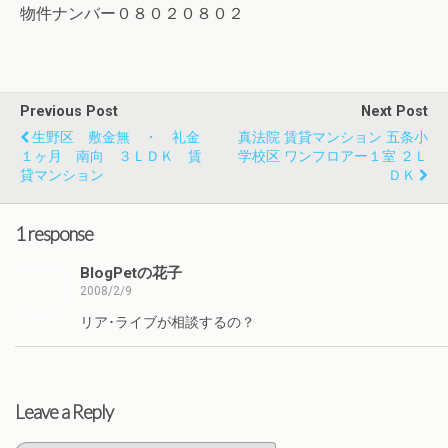
物件ナンバー０８０２０８０２
Previous Post
Next Post
生野区 敷金無 ・ 礼金
真法院 賃貸マンション 五条小
１ヶ月 南向 ３ＬＤＫ 賃
学校区 ワンフロアー１室 ２Ｌ
貸マンション
ＤＫ
1 response
BlogPetの花子
2008/2/9
リア･ライブが相談するの？
Leave a Reply