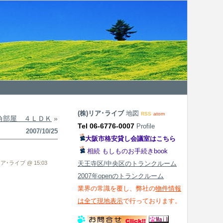
(株)リア･ライブ
地図
RSS
atom
角部屋 ４ＬＤＫ
»
Tel 06-6776-0007
Profile
2007/10/25
大阪市格安貸し会議室はこちら
相続 もしものお手続きbook
ア･ライブ @ 15:03
天王寺区/中央区のトランクルーム
2007年openのトランクルーム
業界の常識を覆し、弊社の
物件情報
は全て現地表示
で行っております。