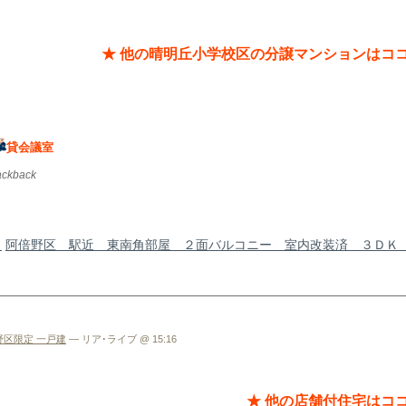
★ 他の晴明丘小学校区の分譲マンションはコ
。
貸会議室
rackback
し
阿倍野区 駅近 東南角部屋 ２面バルコニー 室内改装済 ３ＤＫ
野区限定 一戸建
— リア･ライブ @ 15:16
★ 他の店舗付住宅はコ