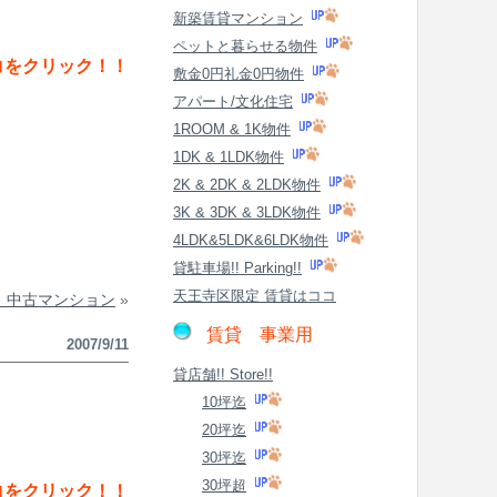
新築賃貸マンション
ペットと暮らせる物件
コをクリック！！
敷金0円礼金0円物件
アパート/文化住宅
1ROOM & 1K物件
1DK & 1LDK物件
2K & 2DK & 2LDK物件
3K & 3DK & 3LDK物件
4LDK&5LDK&6LDK物件
貸駐車場!! Parking!!
天王寺区限定 賃貸はココ
 中古マンション
»
賃貸 事業用
2007/9/11
貸店舗!! Store!!
10坪迄
20坪迄
30坪迄
30坪超
コをクリック！！