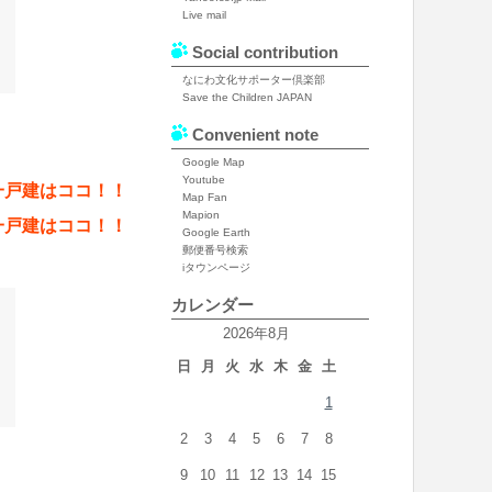
Live mail
Social contribution
なにわ文化サポーター倶楽部
Save the Children JAPAN
Convenient note
Google Map
Youtube
一戸建はココ！！
Map Fan
Mapion
一戸建はココ！！
Google Earth
郵便番号検索
iタウンページ
カレンダー
2026年8月
日
月
火
水
木
金
土
1
2
3
4
5
6
7
8
9
10
11
12
13
14
15