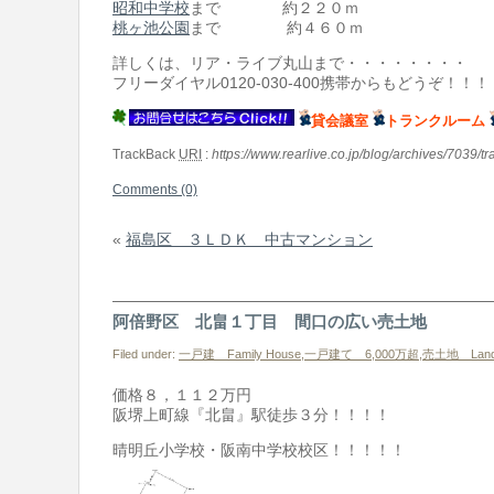
昭和中学校
まで 約２２０ｍ
桃ヶ池公園
まで 約４６０ｍ
詳しくは、リア・ライブ丸山まで・・・・・・・・
フリーダイヤル0120-030-400携帯からもどうぞ！！！
貸会議室
トランクルーム
TrackBack
URI
:
https://www.rearlive.co.jp/blog/archives/7039/t
Comments (0)
«
福島区 ３ＬＤＫ 中古マンション
阿倍野区 北畠１丁目 間口の広い売土地
Filed under:
一戸建 Family House
,
一戸建て 6,000万超
,
売土地 Lan
価格８，１１２万円
阪堺上町線『北畠』駅徒歩３分！！！！
晴明丘小学校・阪南中学校校区！！！！！