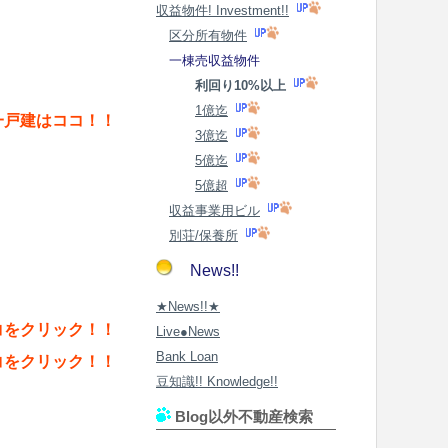
収益物件! Investment!!
区分所有物件
一棟売収益物件
利回り10%以上
1億迄
一戸建はココ！！
3億迄
5億迄
5億超
収益事業用ビル
別荘/保養所
News!!
★News!!★
コをクリック！！
Live●News
Bank Loan
コをクリック！！
豆知識!! Knowledge!!
Blog以外不動産検索