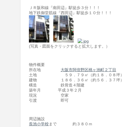
ＪＲ阪和線『南田辺』駅徒歩３分！！！
地下鉄御堂筋線『西田辺』駅徒歩１０分！！！
(写真・図面をクリックすると拡大します。）
物件概要
所在地
大阪市阿倍野区桃ヶ池町２丁目
土地 ５９．７９㎡（約１８．０８坪）
建物 １８６．３６㎡（約５６．３７坪）
構造 鉄骨造４階建
築年月 平成３年２月
現況 空家
引渡 即可
周辺施設
長池小学校
まで 約３８０ｍ