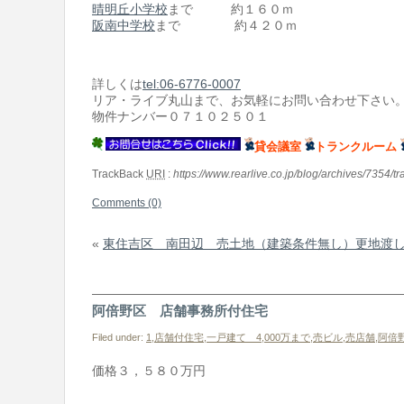
晴明丘小学校
まで 約１６０ｍ
阪南中学校
まで 約４２０ｍ
詳しくは
tel:06-6776-0007
リア・ライブ丸山まで、お気軽にお問い合わせ下さい
物件ナンバー０７１０２５０１
貸会議室
トランクルーム
TrackBack
URI
:
https://www.rearlive.co.jp/blog/archives/7354/t
Comments (0)
«
東住吉区 南田辺 売土地（建築条件無し）更地渡
阿倍野区 店舗事務所付住宅
Filed under:
1,店舗付住宅
,
一戸建て 4,000万まで
,
売ビル
,
売店舗
,
阿倍
価格３，５８０万円