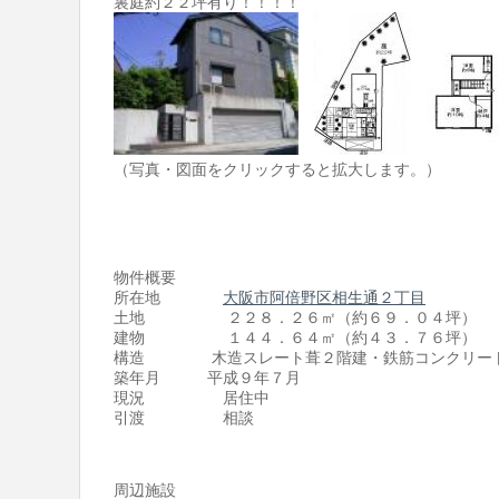
裏庭約２２坪有り！！！！
（写真・図面をクリックすると拡大します。）
物件概要
所在地
大阪市阿倍野区相生通２丁目
土地 ２２８．２６㎡（約６９．０４坪）
建物 １４４．６４㎡（約４３．７６坪）
構造 木造スレート葺２階建・鉄筋コンクリー
築年月 平成９年７月
現況 居住中
引渡 相談
周辺施設