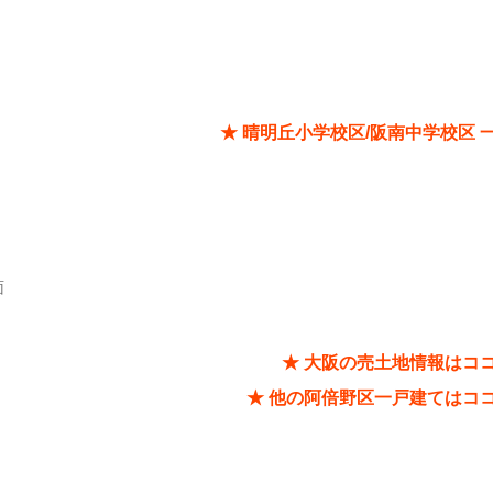
★ 晴明丘小学校区/阪南中学校区 
面
★ 大阪の売土地情報はコ
★ 他の阿倍野区一戸建てはコ