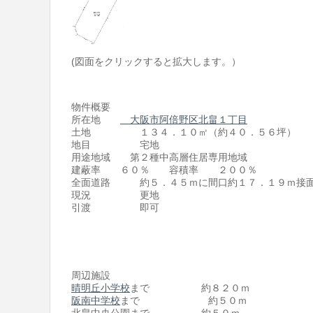
(図面をクリックすると拡大します。）
物件概要
所在地
大阪市阿倍野区北畠１丁目
土地 １３４．１０㎡（約４０．５６坪）
地目 宅地
用途地域 第２種中高層住居専用地域
建蔽率 ６０％ 容積率 ２００％
全面道路 約５．４５ｍに間口約１７．１９ｍ接
現況 更地
引渡 即可
周辺施設
晴明丘小学校
まで 約８２０ｍ
阪南中学校
まで 約５０ｍ