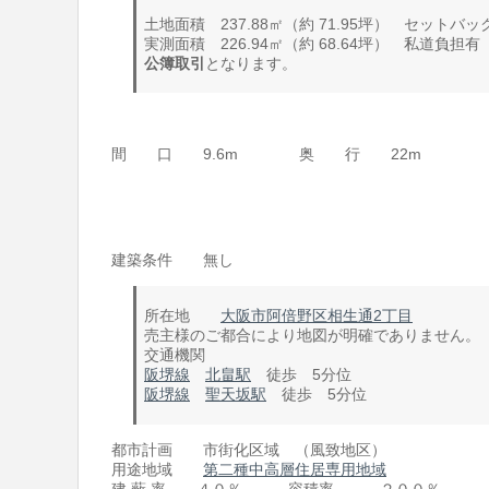
土地面積 237.88㎡（約 71.95坪） セットバッ
実測面積 226.94㎡（約 68.64坪） 私道負担有
公簿取引
となります。
間 口 9.6m 奥 行 22m
建築条件 無し
所在地
大阪市阿倍野区相生通2丁目
売主様のご都合により地図が明確でありません。
交通機関
阪堺線
北畠駅
徒歩 5分位
阪堺線
聖天坂駅
徒歩 5分位
都市計画 市街化区域 （風致地区）
用途地域
第二種中高層住居専用地域
建 蔽 率 ４０％ 容積率 ２００％