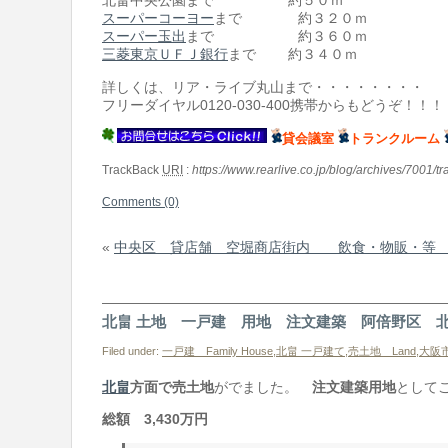
北畠中央公園まで 約５０ｍ
スーパーコーヨー
まで 約３２０ｍ
スーパー玉出
まで 約３６０ｍ
三菱東京ＵＦＪ銀行
まで 約３４０ｍ
詳しくは、リア・ライブ丸山まで・・・・・・・・
フリーダイヤル0120-030-400携帯からもどうぞ！！！
貸会議室
トランクルーム
TrackBack
URI
:
https://www.rearlive.co.jp/blog/archives/7001/t
Comments (0)
«
中央区 貸店舗 空堀商店街内 飲食・物販・等 
北畠 土地 一戸建 用地 注文建築 阿倍野区 北
Filed under:
一戸建 Family House
,
北畠 一戸建て
,
売土地 Land
,
大阪
北畠
方面で売土地
がでました。
注文建築用地
として
総額 3,430万円