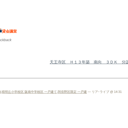
貸会議室
rackback
天王寺区 Ｈ１３年築 南向 ３ＤＫ 
d
,
晴明丘小学校区 阪南中学校区 一戸建て
,
阿倍野区限定 一戸建
— リア･ライブ @ 14:31