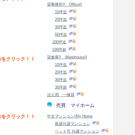
貸事務所!! Office!!
10坪迄
20坪迄
30坪迄
50坪迄
100坪迄
100坪超
貸倉庫!! Warehouse!!
コをクリック！！
10坪迄
20坪迄
30坪迄
30坪超
法人用 一棟貸
売買 マイホーム
コをクリック！！
中古マンション!My Home
新築分譲マンション
ペット可 分譲マンション