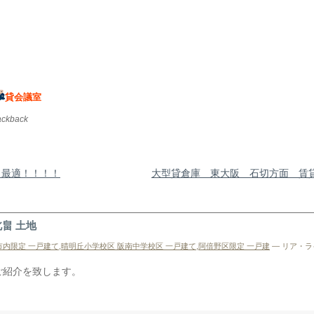
貸会議室
rackback
最適！！！！
大型貸倉庫 東大阪 石切方面 賃
畠 土地
市内限定 一戸建て
,
晴明丘小学校区 阪南中学校区 一戸建て
,
阿倍野区限定 一戸建
— リア・ライ
ご紹介を致します。