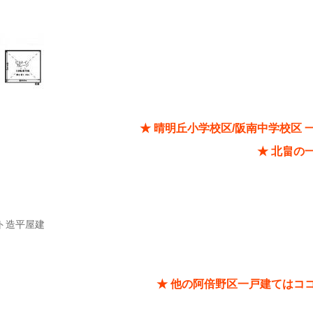
★ 晴明丘小学校区/阪南中学校区 
★ 北畠の
ト造平屋建
★ 他の阿倍野区一戸建てはコ