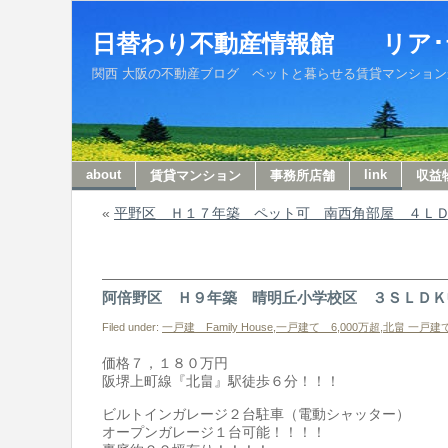
日替わり不動産情報館 リア･
関西 大阪の不動産ブログ ペットと暮らせる賃貸マンションから収
about
link
賃貸マンション
事務所店舗
収益
«
平野区 Ｈ１７年築 ペット可 南西角部屋 ４Ｌ
阿倍野区 Ｈ９年築 晴明丘小学校区 ３ＳＬＤＫ
Filed under:
一戸建 Family House
,
一戸建て 6,000万超
,
北畠 一戸建
価格７，１８０万円
阪堺上町線『北畠』駅徒歩６分！！！
ビルトインガレージ２台駐車（電動シャッター）
オープンガレージ１台可能！！！！