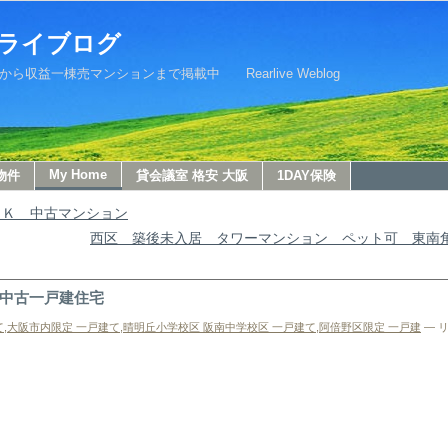
ライブログ
益一棟売マンションまで掲載中 Rearlive Weblog
My Home
物件
貸会議室 格安 大阪
1DAY保険
ＤＫ 中古マンション
西区 築後未入居 タワーマンション ペット可 東南
中古一戸建住宅
て
,
大阪市内限定 一戸建て
,
晴明丘小学校区 阪南中学校区 一戸建て
,
阿倍野区限定 一戸建
— リ