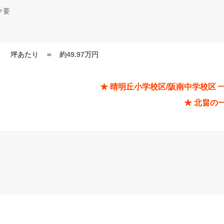
ク要
坪あたり ＝ 約49.97万円
★ 晴明丘小学校区/阪南中学校区 
★ 北畠の