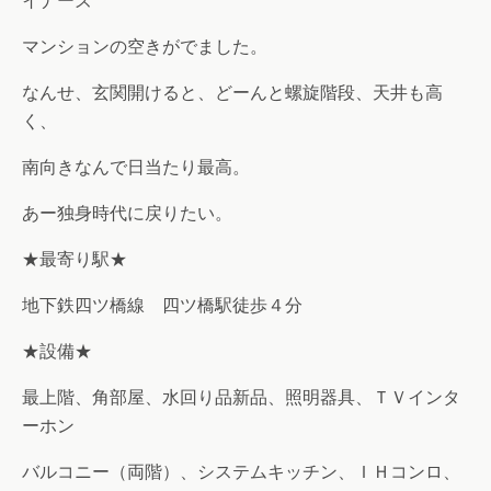
イナーズ
マンションの空きがでました。
なんせ、玄関開けると、どーんと螺旋階段、天井も高
く、
南向きなんで日当たり最高。
あー独身時代に戻りたい。
★最寄り駅★
地下鉄四ツ橋線 四ツ橋駅徒歩４分
★設備★
最上階、角部屋、水回り品新品、照明器具、ＴＶインタ
ーホン
バルコニー（両階）、システムキッチン、ＩＨコンロ、