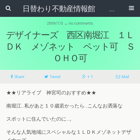
日替わり不動産情報館 リア･ライブログ
2009/7/5 ↔ no comments
デザイナーズ 西区南堀江 １Ｌ
ＤＫ メゾネット ペット可 Ｓ
ＯＨＯ可
Share
Tweet
+ 1
Mail
★★リアライブ 神宮司のおすすめ★★
南堀江…私があと１０歳若かったら…こんなお洒落な
スポットに住んでいたのに…。
そんな人気地域にスペシャルな１ＬＤＫメゾネットデザ