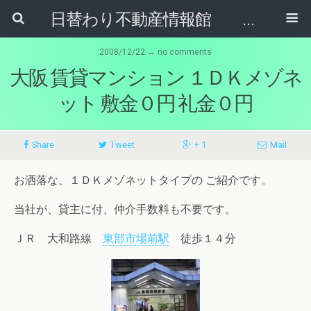
日替わり不動産情報館 リア･ライブログ
2008/12/22 ↔ no comments
大阪 賃貸マンション １ＤＫメゾネ
ット 敷金０円 礼金０円
Share
Tweet
+ 1
Mail
お洒落な、１ＤＫメゾネットタイプの ご紹介です。
当社が、貸主に付、仲介手数料も不要です。
ＪＲ 大和路線
東部市場前駅
徒歩１４分