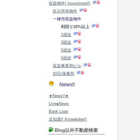
収益物件! Investment!!
区分所有物件
一棟売収益物件
利回り10%以上
1億迄
3億迄
5億迄
5億超
収益事業用ビル
別荘/保養所
News!!
★News!!★
Live●News
Bank Loan
豆知識!! Knowledge!!
Blog以外不動産検索