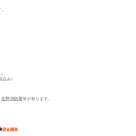
す。
み）
込み）
・
生野消防署
等が有ります。
貸会議室