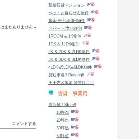
新築賃貸マンション
ペットと暮らせる物件
敷金0円礼金0円物件
トはまだありません
»
アパート/文化住宅
1ROOM & 1K物件
1DK & 1LDK物件
2K & 2DK & 2LDK物件
3K & 3DK & 3LDK物件
4LDK&5LDK&6LDK物件
貸駐車場!! Parking!!
天王寺区限定 賃貸はココ
賃貸 事業用
貸店舗!! Store!!
10坪迄
20坪迄
コメントする
30坪迄
30坪超