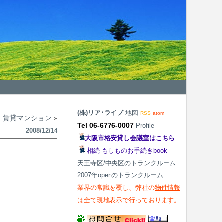
(株)リア･ライブ
地図
RSS
atom
 賃貸マンション
»
Tel 06-6776-0007
Profile
2008/12/14
大阪市格安貸し会議室はこちら
相続 もしものお手続きbook
天王寺区/中央区のトランクルーム
2007年openのトランクルーム
業界の常識を覆し、弊社の
物件情報
は全て現地表示
で行っております。