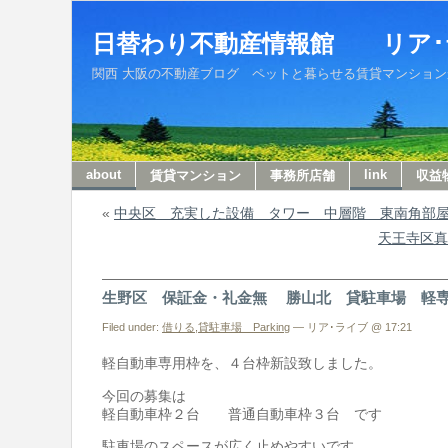
日替わり不動産情報館 リア･
関西 大阪の不動産ブログ ペットと暮らせる賃貸マンションから収
about
link
賃貸マンション
事務所店舗
収益
«
中央区 充実した設備 タワー 中層階 東南角部
天王寺区真
生野区 保証金・礼金無 勝山北 貸駐車場 軽
Filed under:
借りる
,
貸駐車場 Parking
— リア･ライブ @ 17:21
軽自動車専用枠を、４台枠新設致しました。
今回の募集は
軽自動車枠２台 普通自動車枠３台 です
駐車場のスペースが広く止めやすいです。