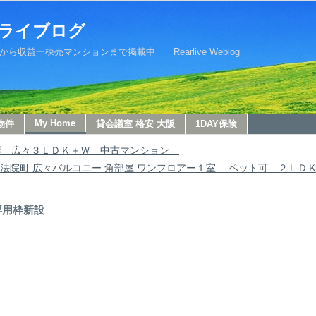
ライブログ
益一棟売マンションまで掲載中 Rearlive Weblog
My Home
物件
貸会議室 格安 大阪
1DAY保険
屋 広々３ＬＤＫ＋Ｗ 中古マンション
法院町 広々バルコニー 角部屋 ワンフロアー１室 ペット可 ２ＬＤＫ
専用枠新設