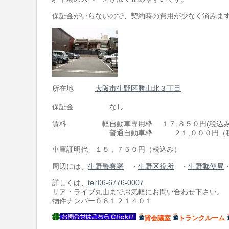
保証金がいらないので、契約時の費用が少なく済みま
所在地
大阪市生野区勝山北３丁目
保証金 なし
賃料 軽自動車専用枠 １７,８５０円(税込
普通自動車枠 ２１,０００円（税
車庫証明代 １５，７５０円（税込み）
周辺には、
生野警察署
・
生野区役所
・
生野郵便局
詳しくは、
tel:06-6776-0007
リア・ライブ丸山までお気軽にお問い合わせ下さい。
物件ナンバー０８１２１４０１
貸会議室
トランクルーム