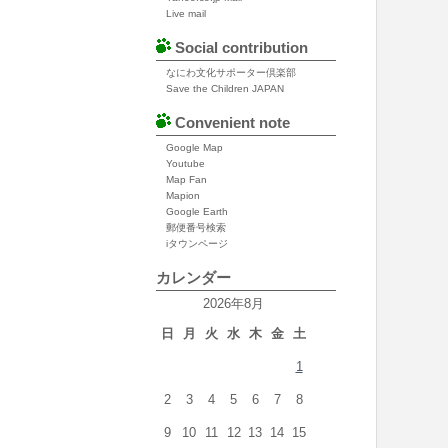
Live mail
Social contribution
なにわ文化サポーター倶楽部
Save the Children JAPAN
Convenient note
Google Map
Youtube
Map Fan
Mapion
Google Earth
郵便番号検索
iタウンページ
カレンダー
2026年8月
日
月
火
水
木
金
土
1
2
3
4
5
6
7
8
9
10
11
12
13
14
15