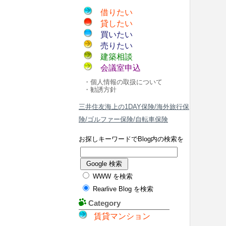
借りたい
貸したい
買いたい
売りたい
建築相談
会議室申込
・個人情報の取扱について
・勧誘方針
三井住友海上の1DAY保険/海外旅行保
険/ゴルファー保険/自転車保険
お探しキーワードでBlog内の検索を
WWW を検索
Rearlive Blog を検索
Category
賃貸マンション