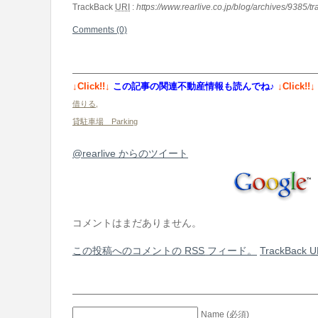
TrackBack
URI
:
https://www.rearlive.co.jp/blog/archives/9385/t
Comments (0)
↓Click!!↓
この記事の関連不動産情報も読んでね♪
↓Click!!↓
借りる
,
貸駐車場 Parking
@rearlive からのツイート
コメントはまだありません。
この投稿へのコメントの
RSS
フィード。
TrackBack
U
Name (必須)