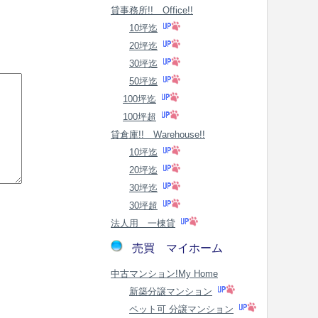
貸事務所!! Office!!
10坪迄
20坪迄
30坪迄
50坪迄
100坪迄
100坪超
貸倉庫!! Warehouse!!
10坪迄
20坪迄
30坪迄
30坪超
法人用 一棟貸
売買 マイホーム
中古マンション!My Home
新築分譲マンション
ペット可 分譲マンション