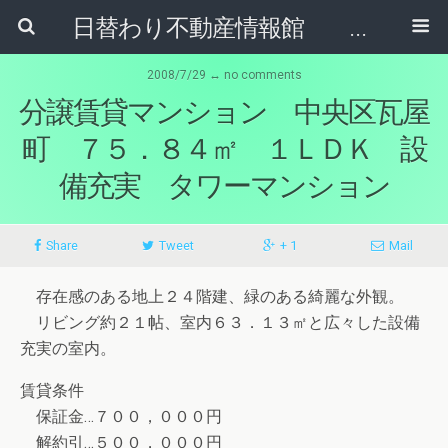
日替わり不動産情報館 リア･ライブログ
2008/7/29 ↔ no comments
分譲賃貸マンション 中央区瓦屋
町 ７５．８４㎡ １ＬＤＫ 設
備充実 タワーマンション
Share
Tweet
+ 1
Mail
存在感のある地上２４階建、緑のある綺麗な外観。
リビング約２１帖、室内６３．１３㎡と広々した設備
充実の室内。
賃貸条件
保証金…７００，０００円
解約引…５００，０００円