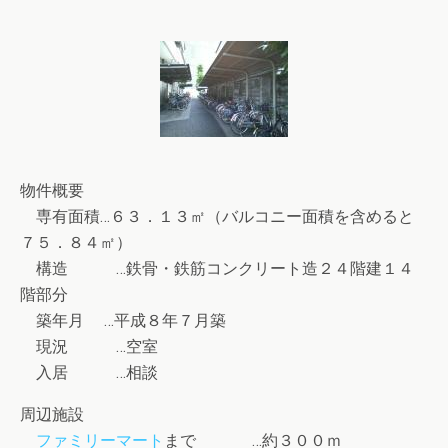
物件概要
専有面積…６３．１３㎡（バルコニー面積を含めると
７５．８４㎡）
構造 …鉄骨・鉄筋コンクリート造２４階建１４
階部分
築年月 …平成８年７月築
現況 …空室
入居 …相談
周辺施設
ファミリーマート
まで …約３００ｍ