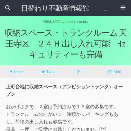
日替わり不動産情報館 リア･ライブログ
2008/6/22 ↔ no comments
収納スペース・トランクルーム 天
王寺区 ２４Ｈ 出し入れ可能 セ
キュリティーも完備
Share
Tweet
+ 1
Mail
上町台地に収納スペース（アンビショントランク）オー
プン
おかげさまで、２室は予約済みで１３室の募集です。
トランクルームの向かいに一時預かりパーキングもあ
り、荷物の出し入れも容易です。
是非、一度、ご見学にお越しくださいませ。(^^)