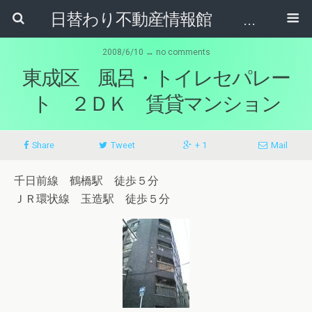
日替わり不動産情報館 リア･ライブログ
2008/6/10 ↔ no comments
東成区 風呂・トイレセパレー
ト ２ＤＫ 賃貸マンション
Share
Tweet
+ 1
Mail
千日前線 鶴橋駅 徒歩５分
ＪＲ環状線 玉造駅 徒歩５分