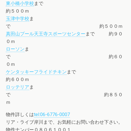
東小橋小学校
まで
約５００ｍ
玉津中学校
ま
で 約５００ｍ
真田山プール天王寺スポーツセンター
まで 約９０
０ｍ
ローソン
ま
で 約６０
０ｍ
ケンタッキーフライドチキン
まで
約６００ｍ
ロッテリア
ま
で 約８５０
ｍ
物件詳しくは
tel:06-6776-0007
リア・ライブ岸川まで、お気軽にお問い合わせ下さい。
物件ナンバー０８０６１００１