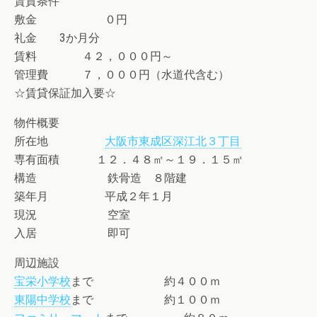
賃貸条件
敷金 ０円
礼金 3か月分
賃料 ４２，０００円～
管理費 ７，０００円（水道代含む）
☆賃貸保証加入要☆
物件概要
所在地
大阪市東成区深江北３丁目
専有面積 １２．４８㎡～１９．１５㎡
構造 鉄骨造 ８階建
築年月 平成２年１月
現況 空室
入居 即可
周辺施設
宝栄小学校
まで 約４００ｍ
東陽中学校
まで 約１００ｍ