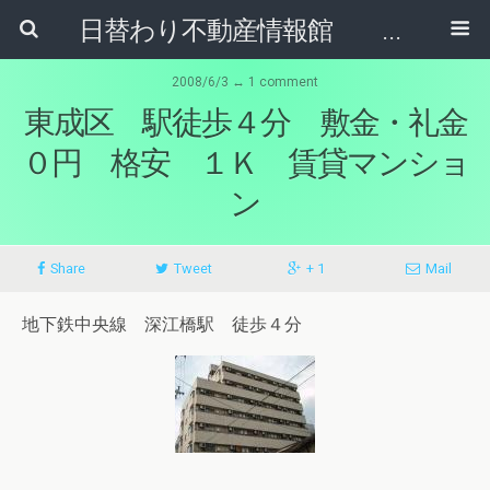
日替わり不動産情報館 リア･ライブログ
2008/6/3 ↔ 1 comment
東成区 駅徒歩４分 敷金・礼金
０円 格安 １Ｋ 賃貸マンショ
ン
Share
Tweet
+ 1
Mail
地下鉄中央線 深江橋駅 徒歩４分