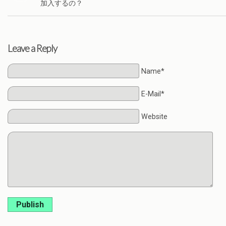
加入するの？
Leave a Reply
Name*
E-Mail*
Website
Publish