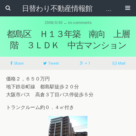
日替わり不動産情報館 リア･ライブログ
2008/3/30 ↔ no comments
都島区 Ｈ１３年築 南向 上層
階 ３ＬＤＫ 中古マンション
Share
Tweet
+ 1
Mail
価格２，６５０万円
地下鉄谷町線 都島駅徒歩２０分
大阪市バス 高倉３丁目バス停徒歩５分
トランクルーム約０．４㎡付き