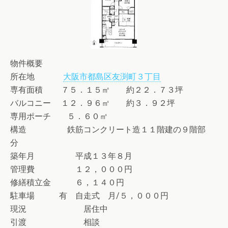
物件概要
所在地
大阪市都島区友渕町３丁目
専有面積 ７５．１５㎡ 約２２．７３坪
バルコニー １２．９６㎡ 約３．９２坪
専用ポーチ ５．６０㎡
構造 鉄筋コンクリート造１１階建の９階部
分
築年月 平成１３年８月
管理費 １２，０００円
修繕積立金 ６，１４０円
駐車場 有 自走式 月/５，０００円
現況 居住中
引渡 相談