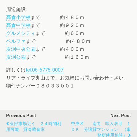
周辺施設
高倉小学校
まで 約４８０ｍ
高倉中学校
まで 約９２０ｍ
グルメシティ
まで 約６０ｍ
ベルファ
まで 約４８０ｍ
友渕中央公園
まで 約４００ｍ
友渕公園
まで 約１６０ｍ
詳しくは
tel:06-6776-0007
リア・ライブ丸山まで、お気軽にお問い合わせ下さい。
物件ナンバー０８０３３００１
Previous Post
Next Post
東部市場近く ２４時間利
中央区 南向 即入居可 １
用可能 貸冷蔵倉庫
ＤＫ 分譲貸マンション （事
務所使用相談）