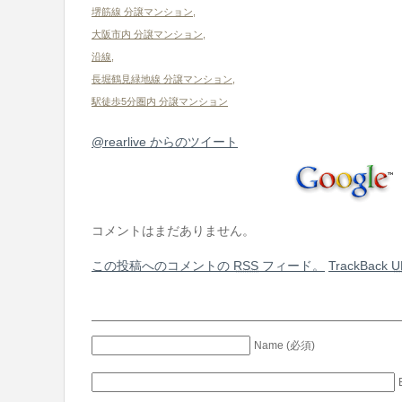
堺筋線 分譲マンション
,
大阪市内 分譲マンション
,
沿線
,
長堀鶴見緑地線 分譲マンション
,
駅徒歩5分圏内 分譲マンション
@rearlive からのツイート
コメントはまだありません。
この投稿へのコメントの
RSS
フィード。
TrackBack
U
Name (必須)