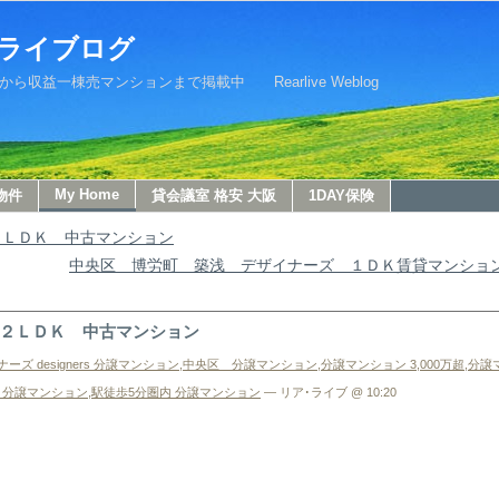
ライブログ
益一棟売マンションまで掲載中 Rearlive Weblog
My Home
物件
貸会議室 格安 大阪
1DAY保険
２ＬＤＫ 中古マンション
中央区 博労町 築浅 デザイナーズ １ＤＫ賃貸マンショ
２ＬＤＫ 中古マンション
ーズ designers 分譲マンション
,
中央区 分譲マンション
,
分譲マンション 3,000万超
,
分譲マ
 分譲マンション
,
駅徒歩5分圏内 分譲マンション
— リア･ライブ @ 10:20
。