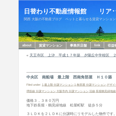
日替わり不動産情報館 リア･
関西 大阪の不動産ブログ ペットと暮らせる賃貸マンションから収
about
link
賃貸マンション
事務所店舗
収益
«
天王寺区 上汐 平成１７年築 夕陽丘中学校区 
中央区 南船場 最上階 西南角部屋 Ｈ１０築 
Filed under:
1,最上階 分譲マンション
,
1,角部屋 分譲マンション
,
デザイナ
堺筋線 分譲マンション
,
大阪市内 分譲マンション
,
沿線
,
長堀鶴見緑地線
価格３，３８０万円
地下鉄長堀・鶴見緑地線 松屋町駅 徒歩５分
３ＬＤＫを２ＬＤＫに分譲時にリモデルした物件です