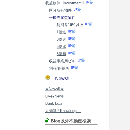
収益物件! Investment!!
区分所有物件
一棟売収益物件
利回り10%以上
1億迄
3億迄
5億迄
5億超
収益事業用ビル
別荘/保養所
News!!
★News!!★
Live●News
Bank Loan
豆知識!! Knowledge!!
Blog以外不動産検索