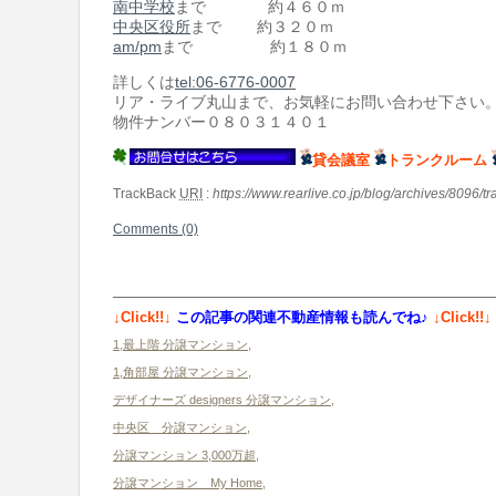
南中学校
まで 約４６０ｍ
中央区役所
まで 約３２０ｍ
am/pm
まで 約１８０ｍ
詳しくは
tel:06-6776-0007
リア・ライブ丸山まで、お気軽にお問い合わせ下さい
物件ナンバー０８０３１４０１
貸会議室
トランクルーム
TrackBack
URI
:
https://www.rearlive.co.jp/blog/archives/8096/t
Comments (0)
↓Click!!↓
この記事の関連不動産情報も読んでね♪
↓Click!!↓
1,最上階 分譲マンション
,
1,角部屋 分譲マンション
,
デザイナーズ designers 分譲マンション
,
中央区 分譲マンション
,
分譲マンション 3,000万超
,
分譲マンション My Home
,