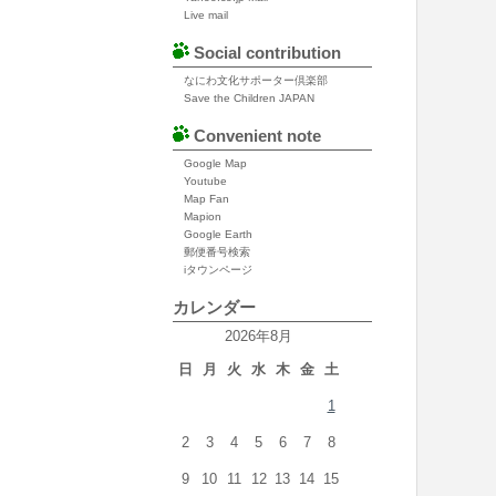
Live mail
Social contribution
なにわ文化サポーター倶楽部
Save the Children JAPAN
Convenient note
Google Map
Youtube
Map Fan
Mapion
Google Earth
郵便番号検索
iタウンページ
カレンダー
2026年8月
日
月
火
水
木
金
土
1
2
3
4
5
6
7
8
9
10
11
12
13
14
15