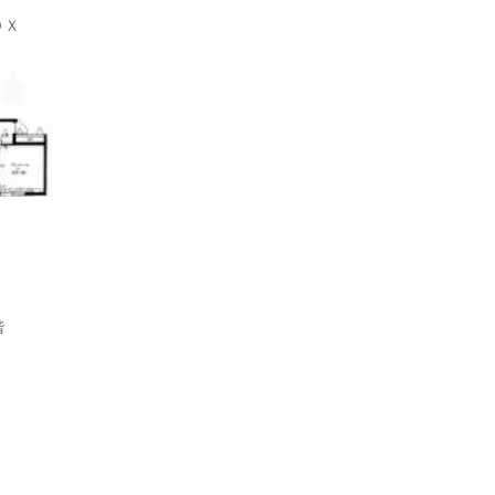
ＯＸ
上階