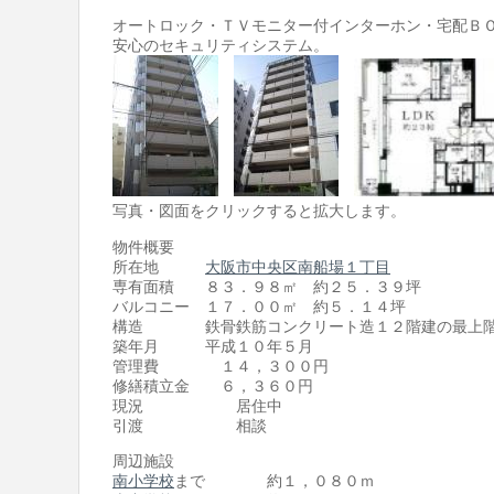
オートロック・ＴＶモニター付インターホン・宅配Ｂ
安心のセキュリティシステム。
写真・図面をクリックすると拡大します。
物件概要
所在地
大阪市中央区南船場１丁目
専有面積 ８３．９８㎡ 約２５．３９坪
バルコニー １７．００㎡ 約５．１４坪
構造 鉄骨鉄筋コンクリート造１２階建の最
築年月 平成１０年５月
管理費 １４，３００円
修繕積立金 ６，３６０円
現況 居住中
引渡 相談
周辺施設
南小学校
まで 約１，０８０ｍ