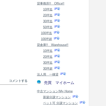
貸事務所!! Office!!
10坪迄
20坪迄
30坪迄
50坪迄
100坪迄
100坪超
貸倉庫!! Warehouse!!
10坪迄
20坪迄
30坪迄
30坪超
法人用 一棟貸
コメントする
売買 マイホーム
中古マンション!My Home
新築分譲マンション
ペット可 分譲マンション