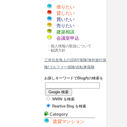
借りたい
貸したい
買いたい
売りたい
建築相談
会議室申込
・個人情報の取扱について
・勧誘方針
三井住友海上の1DAY保険/海外旅行保
険/ゴルファー保険/自転車保険
お探しキーワードでBlog内の検索を
WWW を検索
Rearlive Blog を検索
Category
賃貸マンション