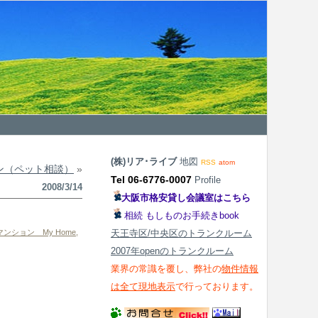
(株)リア･ライブ
地図
RSS
atom
ン（ペット相談）
»
Tel 06-6776-0007
Profile
2008/3/14
大阪市格安貸し会議室はこちら
相続 もしものお手続きbook
ンション My Home
,
天王寺区/中央区のトランクルーム
2007年openのトランクルーム
業界の常識を覆し、弊社の
物件情報
は全て現地表示
で行っております。