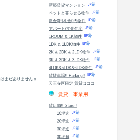
新築賃貸マンション
ペットと暮らせる物件
敷金0円礼金0円物件
アパート/文化住宅
1ROOM & 1K物件
1DK & 1LDK物件
2K & 2DK & 2LDK物件
3K & 3DK & 3LDK物件
4LDK&5LDK&6LDK物件
貸駐車場!! Parking!!
トはまだありません
»
天王寺区限定 賃貸はココ
賃貸 事業用
貸店舗!! Store!!
10坪迄
20坪迄
30坪迄
30坪超