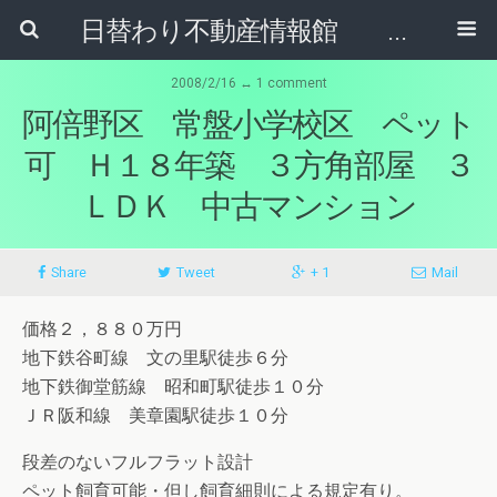
日替わり不動産情報館 リア･ライブログ
2008/2/16 ↔ 1 comment
阿倍野区 常盤小学校区 ペット
可 Ｈ１８年築 ３方角部屋 ３
ＬＤＫ 中古マンション
Share
Tweet
+ 1
Mail
価格２，８８０万円
地下鉄谷町線 文の里駅徒歩６分
地下鉄御堂筋線 昭和町駅徒歩１０分
ＪＲ阪和線 美章園駅徒歩１０分
段差のないフルフラット設計
ペット飼育可能・但し飼育細則による規定有り。