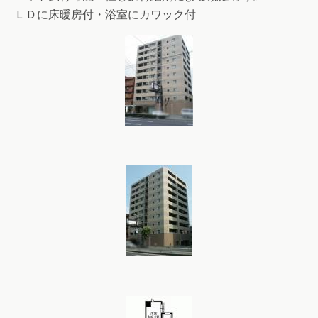
ＬＤに床暖房付・浴室にカワック付