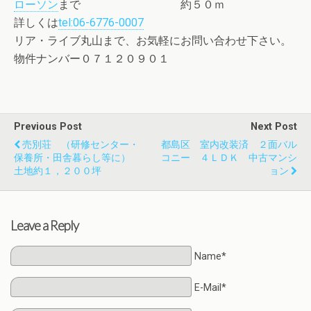
ローソン
まで 約５０ｍ
詳しくは
tel:06-6776-0007
リア・ライブ丸山まで、お気軽にお問い合わせ下さい。
物件ナンバー０７１２０９０１
Previous Post
Next Post
売別荘 （研修センター・
都島区 室内改装済 ２面バル
保養所・田舎暮らし等に）
コニー ４ＬＤＫ 中古マンシ
土地約１，２００坪
ョン
Leave a Reply
Name*
E-Mail*