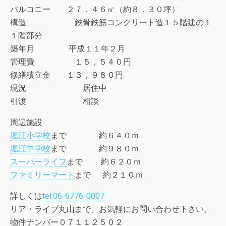
バルコニー ２７．４６㎡（約８．３０坪）
構造 鉄骨鉄筋コンクリート造１５階建の１
１階部分
築年月 平成１１年２月
管理費 １５，５４０円
修繕積立金 １３，９８０円
現況 居住中
引渡 相談
周辺施設
堀江小学校
まで 約６４０ｍ
堀江中学校
まで 約９８０ｍ
スーパーライフ
まで 約６２０ｍ
ファミリーマート
まで 約２１０ｍ
詳しくは
tel:06-6776-0007
リア・ライブ丸山まで、お気軽にお問い合わせ下さい。
物件ナンバー０７１１２５０２