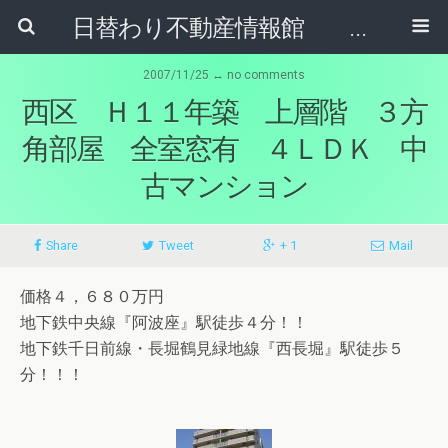
日替わり不動産情報館 リア･ライブログ
2007/11/25 ↔ no comments
西区 Ｈ１１年築 上層階 ３方
角部屋 全室窓有 ４ＬＤＫ 中
古マンション
Share
Tweet
+ 1
Mail
価格４，６８０万円
地下鉄中央線『阿波座』駅徒歩４分！！
地下鉄千日前線・長堀鶴見緑地線『西長堀』駅徒歩５
分！！！