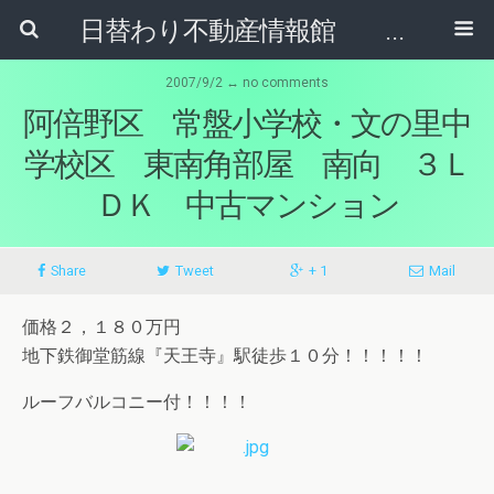
日替わり不動産情報館 リア･ライブログ
2007/9/2 ↔ no comments
阿倍野区 常盤小学校・文の里中
学校区 東南角部屋 南向 ３Ｌ
ＤＫ 中古マンション
Share
Tweet
+ 1
Mail
価格２，１８０万円
地下鉄御堂筋線『天王寺』駅徒歩１０分！！！！！
ルーフバルコニー付！！！！