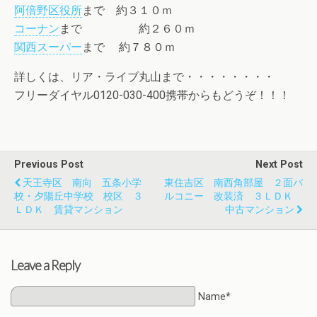
阿倍野区役所
まで 約３１０ｍ
コーナン
まで 約２６０ｍ
関西スーパー
まで 約７８０ｍ
詳しくは、リア・ライブ丸山まで・・・・・・・・
フリーダイヤル0120-030-400携帯からもどうぞ！！！
Previous Post
Next Post
天王寺区 南向 五条小学
東住吉区 南西角部屋 ２面バ
校・夕陽丘中学校 校区 ３
ルコニー 改装済 ３ＬＤＫ
ＬＤＫ 賃貸マンション
中古マンション
Leave a Reply
Name*