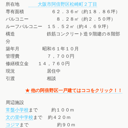
所在地
大阪市阿倍野区松崎町２丁目
専有面積 ６２．３６㎡（約１８．８６坪）
バルコニー ８．２８㎡（約２．５０坪）
ルーフバルコニー １５．５２㎡（約４．６９坪）
構造 鉄筋コンクリート造９階建の８階部
分
築年月 昭和６１年１０月
管理費 ７，７００円
修繕積立金 １４，７６０円
現況 居住中
引渡 相談
★ 他の阿倍野区一戸建てはココをクリック！！
周辺施設
常盤小学校
まで 約１００ｍ
文の里中学校
まで 約４２０ｍ
コジマ
まで 約９０ｍ