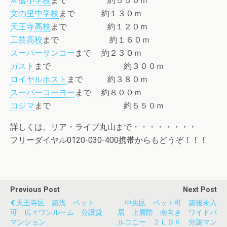
常盤小学校
まで 約５５０ｍ
文の里中学校
まで 約１３０ｍ
天王寺高校
まで 約１２０ｍ
工芸高校
まで 約１６０ｍ
スーパーサンコー
まで 約２３０ｍ
ガスト
まで 約３００ｍ
ロイヤルホスト
まで 約３８０ｍ
スーパーコーヨー
まで 約８００ｍ
コジマ
まで 約５５０ｍ
詳しくは、リア・ライブ丸山まで・・・・・・・・
フリーダイヤル0120-030-400携帯からもどうぞ！！！
Previous Post
Next Post
天王寺区 築浅 ペット
中央区 ペット可 築後未入
可 広々ワンルーム 分譲貸
居 上層階 南向き ワイドバ
マンション
ルコニー ２ＬＤＫ 分譲マン