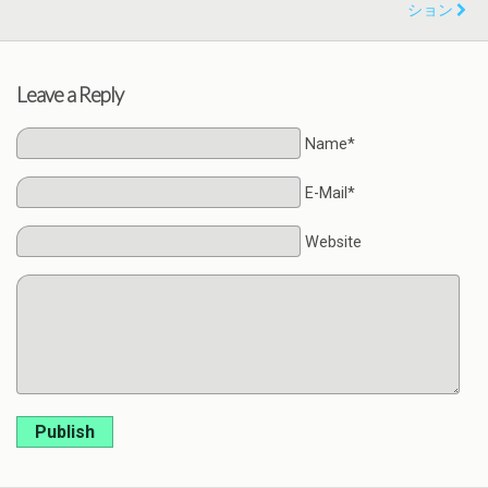
ション
Leave a Reply
Name*
E-Mail*
Website
Publish