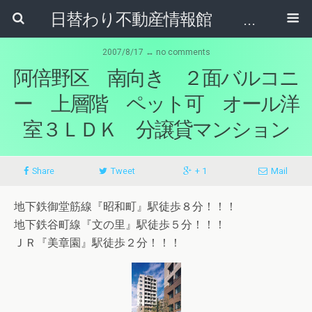
日替わり不動産情報館 リア･ライブログ
2007/8/17 ↔ no comments
阿倍野区 南向き ２面バルコニ
ー 上層階 ペット可 オール洋
室３ＬＤＫ 分譲貸マンション
Share
Tweet
+ 1
Mail
地下鉄御堂筋線『昭和町』駅徒歩８分！！！
地下鉄谷町線『文の里』駅徒歩５分！！！
ＪＲ『美章園』駅徒歩２分！！！