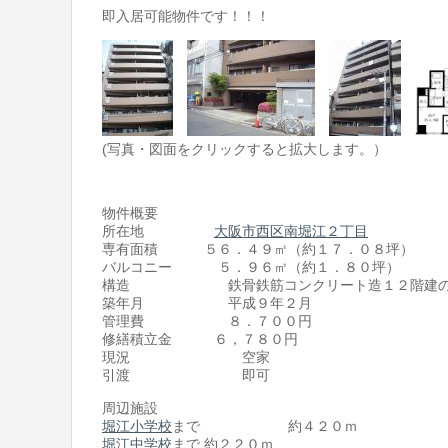
即入居可能物件です！！！
(写真・図面をクリックすると拡大します。）
物件概要
所在地
大阪市西区南堀江２丁目
専有面積 ５６．４９㎡（約１７．０８坪）
バルコニー ５．９６㎡（約１．８０坪）
構造 鉄骨鉄筋コンクリート造１２階建の
築年月 平成９年２月
管理費 ８．７００円
修繕積立金 ６，７８０円
現況 空家
引渡 即可
周辺施設
堀江小学校
まで 約４２０ｍ
堀江中学校
まで 約２２０ｍ