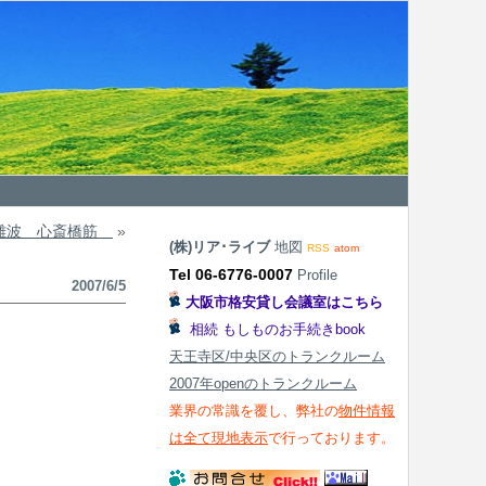
難波 心斎橋筋
»
(株)リア･ライブ
地図
RSS
atom
Tel 06-6776-0007
Profile
2007/6/5
大阪市格安貸し会議室はこちら
相続 もしものお手続きbook
天王寺区/中央区のトランクルーム
2007年openのトランクルーム
業界の常識を覆し、弊社の
物件情報
は全て現地表示
で行っております。