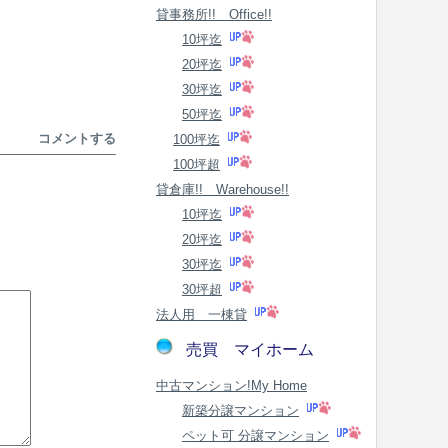
貸事務所!! Office!!
10坪迄
20坪迄
30坪迄
50坪迄
コメントする
100坪迄
100坪超
貸倉庫!! Warehouse!!
10坪迄
20坪迄
30坪迄
30坪超
法人用 一棟貸
売買 マイホーム
中古マンション!My Home
新築分譲マンション
ペット可 分譲マンション