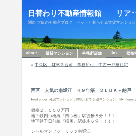
日替わり不動産情報館 リア･
関西 大阪の不動産ブログ ペットと暮らせる賃貸マンションから収
about
link
賃貸マンション
事務所店舗
収益
«
中央区 駐車３台可 事務所付 中古一戸建住宅
西区 人気の南堀江 Ｈ９年築 ２ＬＤＫ＋納戸 
Filed under:
分譲マンション 3,000万まで
,
分譲マンション My Home
,
価格２，０５０万円
地下鉄四つ橋線『四つ橋』駅徒歩８分！！！
地下鉄千日前線『桜川』駅徒歩６分！！！！
シャルマンフジ・リッツ南堀江