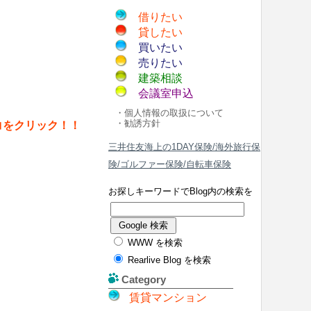
借りたい
貸したい
買いたい
売りたい
建築相談
会議室申込
・個人情報の取扱について
・勧誘方針
コをクリック！！
三井住友海上の1DAY保険/海外旅行保
険/ゴルファー保険/自転車保険
お探しキーワードでBlog内の検索を
WWW を検索
Rearlive Blog を検索
Category
賃貸マンション