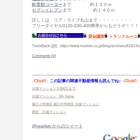
鮮度館コーヨー
まで 約１２０ｍ
セブンイレブン
まで 約１４０ｍ
詳しくは、リア・ライブ丸山まで・・・・・・・・
フリーダイヤル0120-030-400携帯からもどうぞ！！！
貸会議室
トランクルーム
TrackBack
URI
:
https://www.rearlive.co.jp/blog/archives/6291/t
Comments (0)
↓Click!!↓
この記事の関連不動産情報も読んでね♪
↓Click!!↓
分譲マンション 3,000万まで
,
分譲マンション My Home
,
堀江小学校区 堀江中学校区 分譲マンション
,
西区 分譲マンション
@rearlive からのツイート