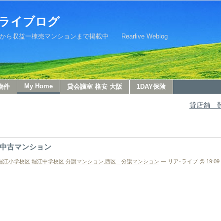
ライブログ
益一棟売マンションまで掲載中 Rearlive Weblog
My Home
物件
貸会議室 格安 大阪
1DAY保険
貸店舗 
中古マンション
堀江小学校区 堀江中学校区 分譲マンション
,
西区 分譲マンション
— リア･ライブ @ 19:09