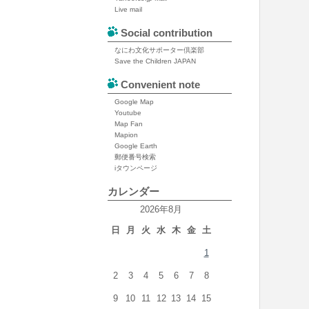
Live mail
Social contribution
なにわ文化サポーター倶楽部
Save the Children JAPAN
Convenient note
Google Map
Youtube
Map Fan
Mapion
Google Earth
郵便番号検索
iタウンページ
カレンダー
2026年8月
日
月
火
水
木
金
土
1
2
3
4
5
6
7
8
9
10
11
12
13
14
15