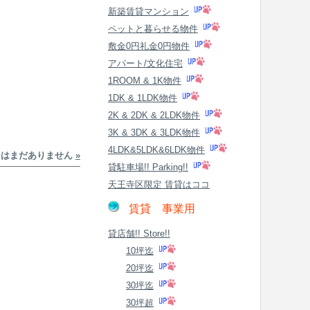
新築賃貸マンション
ペットと暮らせる物件
敷金0円礼金0円物件
アパート/文化住宅
1ROOM & 1K物件
1DK & 1LDK物件
2K & 2DK & 2LDK物件
3K & 3DK & 3LDK物件
4LDK&5LDK&6LDK物件
トはまだありません
»
貸駐車場!! Parking!!
天王寺区限定 賃貸はココ
賃貸 事業用
貸店舗!! Store!!
10坪迄
20坪迄
30坪迄
30坪超