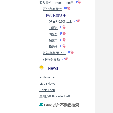
収益物件! Investment!!
区分所有物件
一棟売収益物件
利回り10%以上
1億迄
3億迄
5億迄
5億超
収益事業用ビル
別荘/保養所
News!!
★News!!★
Live●News
Bank Loan
豆知識!! Knowledge!!
Blog以外不動産検索