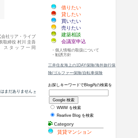
借りたい
貸したい
買いたい
売りたい
建築相談
式会社リア・ライブ
会議室申込
表取締役 村川 圭吾
ス タ ッ フ 一 同
・個人情報の取扱について
・勧誘方針
三井住友海上の1DAY保険/海外旅行保
険/ゴルファー保険/自転車保険
お探しキーワードでBlog内の検索を
トはまだありません
»
WWW を検索
Rearlive Blog を検索
Category
賃貸マンション