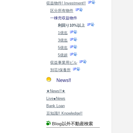
収益物件! Investment!!
区分所有物件
一棟売収益物件
利回り10%以上
1億迄
3億迄
5億迄
5億超
収益事業用ビル
別荘/保養所
News!!
★News!!★
Live●News
Bank Loan
豆知識!! Knowledge!!
Blog以外不動産検索