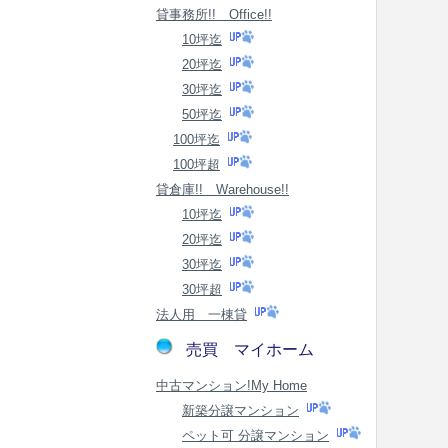
貸事務所!! Office!!
10坪迄
20坪迄
30坪迄
50坪迄
100坪迄
100坪超
貸倉庫!! Warehouse!!
10坪迄
20坪迄
30坪迄
30坪超
法人用 一棟貸
売買 マイホーム
中古マンション!My Home
新築分譲マンション
ペット可 分譲マンション