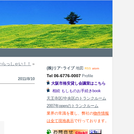
いらっしゃい！！
»
(株)リア･ライブ
地図
RSS
atom
Tel 06-6776-0007
Profile
2011/8/10
大阪市格安貸し会議室はこちら
相続 もしものお手続きbook
天王寺区/中央区のトランクルーム
2007年openのトランクルーム
業界の常識を覆し、弊社の
物件情報
は全て現地表示
で行っております。