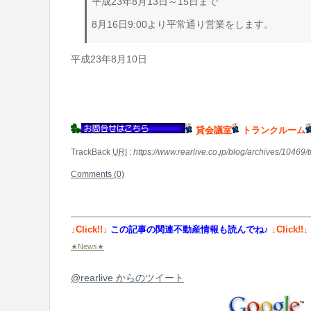
平成23年8月13日～15日まで
8月16日9:00より平常通り営業をします。
平成23年8月10日
貸会議室
トランクルーム
TrackBack
URI
:
https://www.rearlive.co.jp/blog/archives/10469/
Comments (0)
↓Click!!↓
この記事の関連不動産情報も読んでね♪
↓Click!!↓
★News★
@rearlive からのツイート