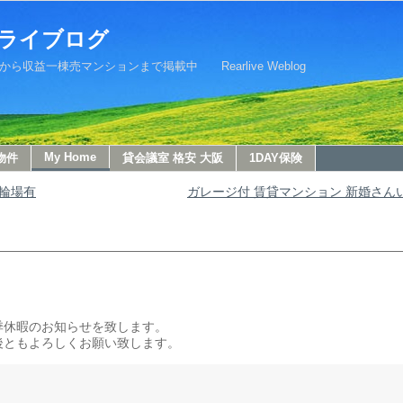
ライブログ
益一棟売マンションまで掲載中 Rearlive Weblog
My Home
物件
貸会議室 格安 大阪
1DAY保険
駐輪場有
ガレージ付 賃貸マンション 新婚さん
季休暇のお知らせを致します。
後ともよろしくお願い致します。