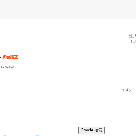
株
代
貸会議室
trackback
コメン