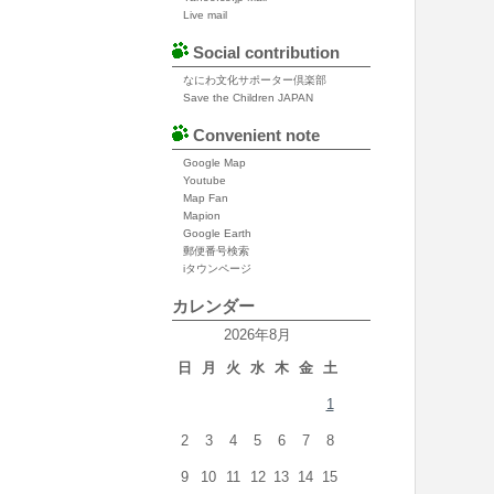
Live mail
Social contribution
なにわ文化サポーター倶楽部
Save the Children JAPAN
Convenient note
Google Map
Youtube
Map Fan
Mapion
Google Earth
郵便番号検索
iタウンページ
カレンダー
2026年8月
日
月
火
水
木
金
土
1
2
3
4
5
6
7
8
9
10
11
12
13
14
15