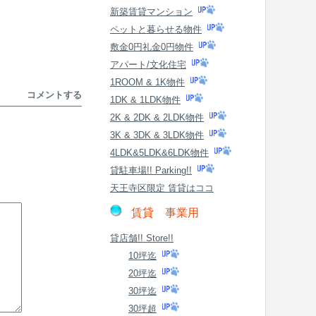
新築賃貸マンション
ペットと暮らせる物件
敷金0円礼金0円物件
アパート/文化住宅
1ROOM & 1K物件
コメントする
1DK & 1LDK物件
2K & 2DK & 2LDK物件
3K & 3DK & 3LDK物件
4LDK&5LDK&6LDK物件
貸駐車場!! Parking!!
天王寺区限定 賃貸はココ
賃貸 事業用
貸店舗!! Store!!
10坪迄
20坪迄
30坪迄
30坪超